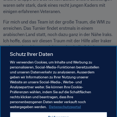
waren sehr stark, dank eines recht jungen Kaders mit 
einigen erfahrenen Veteranen.
Für mich und das Team ist der große Traum, die WM zu 
erreichen. Das Turnier findet erstmals in einem 
arabischen Land statt, noch dazu ganz in der Nähe Iraks. 
Ich hoffe, dass wir diesen Traum mit der Hilfe aller Iraker 
wahr machen können, nicht nur durch die Arbeit von 
Safaa Hadi und allen anderen irakischen Spielern. Unser 
Schutz Ihrer Daten
Volk hat die Freude verdient, Irak bei der WM-Endrunde 
Wir verwenden Cookies, um Inhalte und Werbung zu
zu sehen."
personalisieren, Social-Media-Funktionen bereitzustellen
und unseren Datenverkehr zu analysieren. Ausserdem
geben wir Informationen zu Ihrer Nutzung unserer
Website an unsere Social-Media-, Werbe- und
Analysepartner weiter. Sie können Ihre Cookie-
Präferenzen wählen, indem Sie auf die Schaltflächen
rechts klicken und beantragen, dass Ihre
Verwandte Themen
personenbezogenen Daten weder verkauft noch
weitergegeben werden.
Datenschutzportal
FIFA Fussball-Weltmeisterschaft Katar 2022™