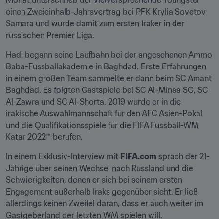
Monat unterschrieb der vielversprechende Youngster 
einen Zweieinhalb-Jahrsvertrag bei PFK Krylia Sovetov 
Samara und wurde damit zum ersten Iraker in der 
russischen Premier Liga.
Hadi begann seine Laufbahn bei der angesehenen Ammo 
Baba-Fussballakademie in Baghdad. Erste Erfahrungen 
in einem großen Team sammelte er dann beim SC Amant 
Baghdad. Es folgten Gastspiele bei SC Al-Minaa SC, SC 
Al-Zawra und SC Al-Shorta. 2019 wurde er in die 
irakische Auswahlmannschaft für den AFC Asien-Pokal 
und die Qualifikationsspiele für die FIFA Fussball-WM 
Katar 2022™ berufen.
In einem Exklusiv-Interview mit 
FIFA.com
 sprach der 21-
Jährige über seinen Wechsel nach Russland und die 
Schwierigkeiten, denen er sich bei seinem ersten 
Engagement außerhalb Iraks gegenüber sieht. Er ließ 
allerdings keinen Zweifel daran, dass er auch weiter im 
Gastgeberland der letzten WM spielen will.