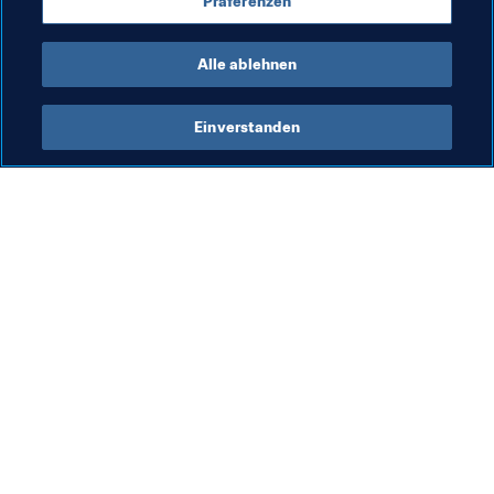
Präferenzen
Iraq
AFC
Alle ablehnen
Einverstanden
Was die FIFA macht
Besuchen Sie auch
Legal
Alle Nachrichten und 
Themen
Transfersystem
Berichte und 
Frauenfussball
Dokumente
Fussballförderung
FIFA-Stiftung
Innovation
FIFA Museum
Talentförderung
Stellen & Karriere