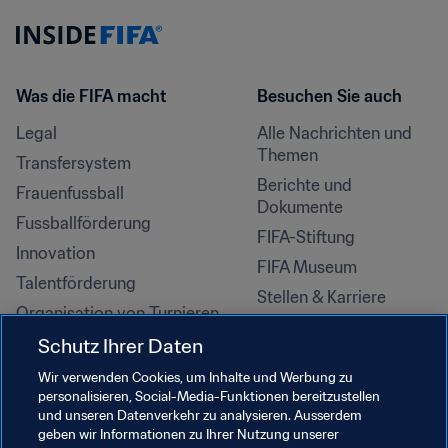
Was die FIFA macht
Besuchen Sie auch
Legal
Alle Nachrichten und 
Themen
Transfersystem
Berichte und 
Frauenfussball
Dokumente
Fussballförderung
FIFA-Stiftung
Innovation
FIFA Museum
Talentförderung
Stellen & Karriere
Organisation von Turnieren
Nachhaltigkeit
Schutz Ihrer Daten
Menschenrechte und 
Wir verwenden Cookies, um Inhalte und Werbung zu
Antidiskriminierung
personalisieren, Social-Media-Funktionen bereitzustellen
und unseren Datenverkehr zu analysieren. Ausserdem
Gesundheit und Medizin
geben wir Informationen zu Ihrer Nutzung unserer