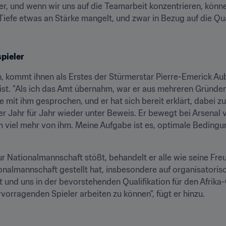
er, und wenn wir uns auf die Teamarbeit konzentrieren, könne
efe etwas an Stärke mangelt, und zwar in Bezug auf die Qual
pieler
 kommt ihnen als Erstes der Stürmerstar Pierre-Emerick Aub
 ist. "Als ich das Amt übernahm, war er aus mehreren Gründen
mit ihm gesprochen, und er hat sich bereit erklärt, dabei zu b
er Jahr für Jahr wieder unter Beweis. Er bewegt bei Arsenal v
iel mehr von ihm. Meine Aufgabe ist es, optimale Bedingunge
zur Nationalmannschaft stößt, behandelt er alle wie seine Fre
nalmannschaft gestellt hat, insbesondere auf organisatorische
tet und uns in der bevorstehenden Qualifikation für den Afrika
rvorragenden Spieler arbeiten zu können", fügt er hinzu.