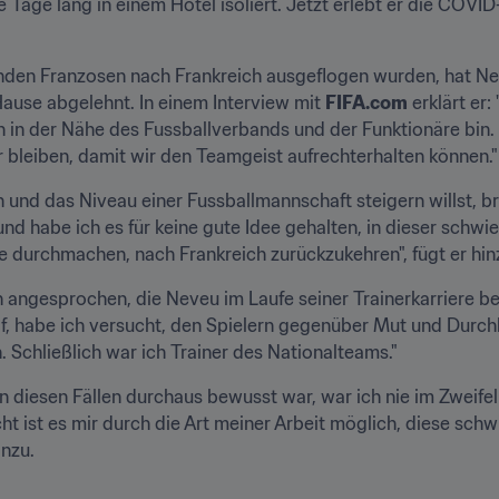
Tage lang in einem Hotel isoliert. Jetzt erlebt er die COVI
en Franzosen nach Frankreich ausgeflogen wurden, hat Neveu
ause abgelehnt. In einem Interview mit 
FIFA.com
 erklärt er:
ch in der Nähe des Fussballverbands und der Funktionäre bin.
r bleiben, damit wir den Teamgeist aufrechterhalten können."
und das Niveau einer Fussballmannschaft steigern willst, br
 habe ich es für keine gute Idee gehalten, in dieser schwier
durchmachen, nach Frankreich zurückzukehren", fügt er hin
angesprochen, die Neveu im Laufe seiner Trainerkarriere bere
af, habe ich versucht, den Spielern gegenüber Mut und Durch
 Schließlich war ich Trainer des Nationalteams."
 diesen Fällen durchaus bewusst war, war ich nie im Zweifel 
icht ist es mir durch die Art meiner Arbeit möglich, diese sc
inzu.