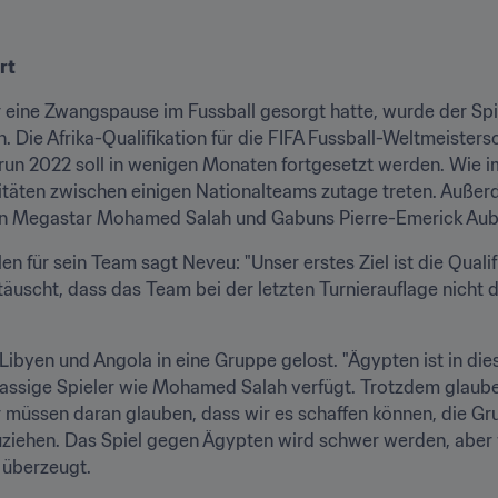
rt
eine Zwangspause im Fussball gesorgt hatte, wurde der Spie
ie Afrika-Qualifikation für die FIFA Fussball-Weltmeisters
un 2022 soll in wenigen Monaten fortgesetzt werden. Wie i
alitäten zwischen einigen Nationalteams zutage treten. Außer
en Megastar Mohamed Salah und Gabuns Pierre-Emerick A
n für sein Team sagt Neveu: "Unser erstes Ziel ist die Quali
äuscht, dass das Team bei der letzten Turnierauflage nicht d
ibyen und Angola in eine Gruppe gelost. "Ägypten ist in diese
lassige Spieler wie Mohamed Salah verfügt. Trotzdem glaube 
müssen daran glauben, dass wir es schaffen können, die Gru
zuziehen. Das Spiel gegen Ägypten wird schwer werden, aber w
r überzeugt.