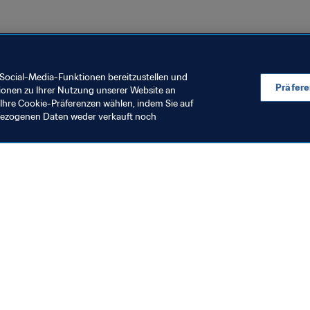
Katar 2022™
Gabon
CAF
Social-Media-Funktionen bereitzustellen und
Präfer
ionen zu Ihrer Nutzung unserer Website an
Ihre Cookie-Präferenzen wählen, indem Sie auf
nbezogenen Daten weder verkauft noch
en Sie auch
chrichten und Themen
e und Dokumente
ftung
seum
& Karriere