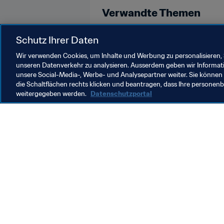
Verwandte Themen
FIFA Fussball-Weltmeisterschaft 
Schutz Ihrer Daten
Wir verwenden Cookies, um Inhalte und Werbung zu personalisieren, 
unseren Datenverkehr zu analysieren. Ausserdem geben wir Informat
unsere Social-Media-, Werbe- und Analysepartner weiter. Sie können 
die Schaltflächen rechts klicken und beantragen, dass Ihre persone
weitergegeben werden.
Datenschutzportal
Was die FIFA macht
Besuch
Legal
Alle Na
Transfersystem
Bericht
Frauenfussball
FIFA-Sti
Fussballförderung
FIFA Mu
Innovation
Stellen 