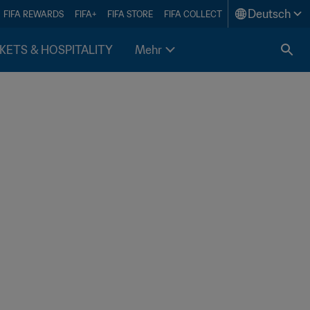
Deutsch
FIFA REWARDS
FIFA+
FIFA STORE
FIFA COLLECT
KETS & HOSPITALITY
Mehr