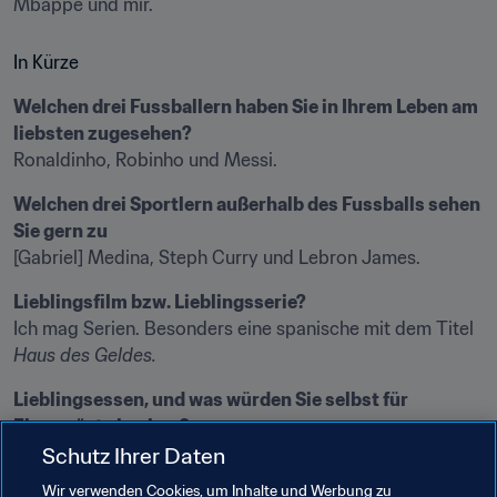
Mbappé und mir.
In Kürze
Welchen drei Fussballern haben Sie in Ihrem Leben am 
liebsten zugesehen?
Ronaldinho, Robinho und Messi.
Welchen drei Sportlern außerhalb des Fussballs sehen 
Sie gern zu
[Gabriel] Medina, Steph Curry und Lebron James.
Lieblingsfilm bzw. Lieblingsserie?
Ich mag Serien. Besonders eine spanische mit dem Titel 
Haus des Geldes.
Lieblingsessen, und was würden Sie selbst für 
Ehrengäste kochen?
Lieblingsessen? Reis, [schwarze] Bohnen, Rindfleisch und 
Schutz Ihrer Daten
Pommes. Aber als Koch bin ich eine Katastrophe. Mehr 
Wir verwenden Cookies, um Inhalte und Werbung zu