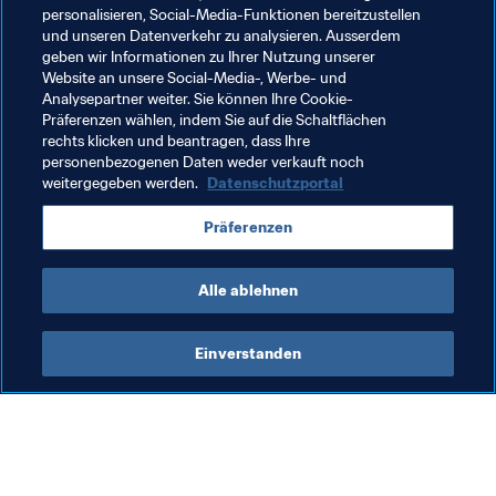
als Spiegelei ist nicht drin!
personalisieren, Social-Media-Funktionen bereitzustellen
und unseren Datenverkehr zu analysieren. Ausserdem
geben wir Informationen zu Ihrer Nutzung unserer
Website an unsere Social-Media-, Werbe- und
Analysepartner weiter. Sie können Ihre Cookie-
Präferenzen wählen, indem Sie auf die Schaltflächen
rechts klicken und beantragen, dass Ihre
Verwandte Themen
personenbezogenen Daten weder verkauft noch
weitergegeben werden.
Datenschutzportal
FIFA Fussball-Weltmeisterschaft Katar 2022™
Präferenzen
Argentina
Brazil
France
Alle ablehnen
Einverstanden
Was die FIFA macht
Besuchen Sie auch