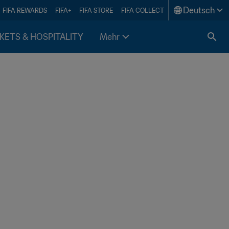
Deutsch
FIFA REWARDS
FIFA+
FIFA STORE
FIFA COLLECT
KETS & HOSPITALITY
Mehr