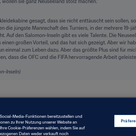
leidekabine gesagt, dass sie nicht enttäuscht sein sollen, so
ten die jüngste Mannschaft des Turniers, in der mehrere 19-jäh
eht. Auf den Salomon-Inseln gibt es viele Talente. Die Neusee
s einen großen Vorteil, und das hat sich gezeigt. Aber wir ha
einmal zum Leben dazu. Aber das größte Plus sind für mich d
en, dass die OFC und die FIFA hervorragende Arbeit geleistet
n-Inseln)
Katar 2022™
New Zealand
OFC
Solomon Islands
Papua
Social-Media-Funktionen bereitzustellen und
Präfer
ionen zu Ihrer Nutzung unserer Website an
Ihre Cookie-Präferenzen wählen, indem Sie auf
nbezogenen Daten weder verkauft noch