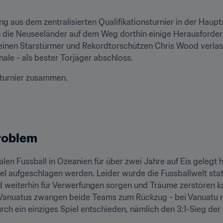
 aus dem zentralisierten Qualifikationsturnier in der Haupt
n die Neuseeländer auf dem Weg dorthin einige Herausforder
inen Starstürmer und Rekordtorschützen Chris Wood verlasse
inale - als bester Torjäger abschloss.
niturnier zusammen.
roblem
n Fussball in Ozeanien für über zwei Jahre auf Eis gelegt ha
tel aufgeschlagen werden. Leider wurde die Fussballwelt stat
d weiterhin für Verwerfungen sorgen und Träume zerstören 
Vanuatus zwangen beide Teams zum Rückzug - bei Vanuatu no
h ein einziges Spiel entschieden, nämlich den 3:1-Sieg der