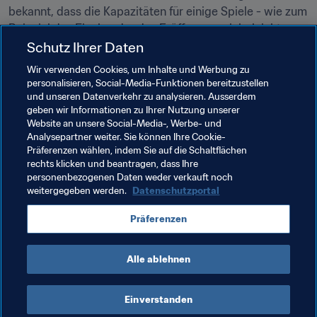
bekannt, dass die Kapazitäten für einige Spiele - wie zum 
Beispiel das Finale oder das Eröffnungsspiel - leicht 
schwanken könnten und dass die Zahlen für den 
Schutz Ihrer Daten
späteren Betrieb unterschiedlich ausfallen würden und 
Wir verwenden Cookies, um Inhalte und Werbung zu
vom Gastgeberland zur Verfügung gestellt werden 
personalisieren, Social-Media-Funktionen bereitzustellen
sollen.

und unseren Datenverkehr zu analysieren. Ausserdem
geben wir Informationen zu Ihrer Nutzung unserer
Website an unsere Social-Media-, Werbe- und
Analysepartner weiter. Sie können Ihre Cookie-
Präferenzen wählen, indem Sie auf die Schaltflächen
rechts klicken und beantragen, dass Ihre
Verwandte Themen
personenbezogenen Daten weder verkauft noch
weitergegeben werden.
Datenschutzportal
Organisation
Präferenzen
FIFA Fussball-Weltmeisterschaft Katar 2022™
Alle ablehnen
Einverstanden