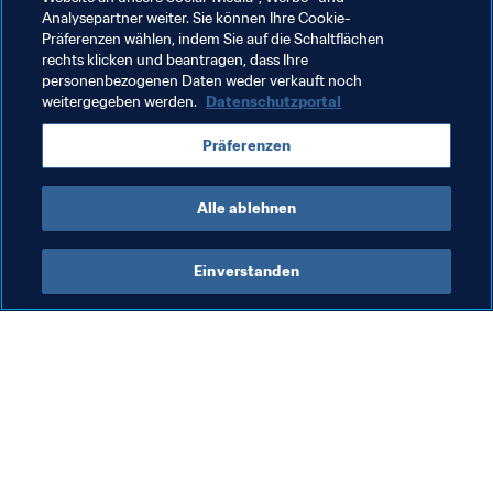
Äquatorialguinea (17.00 Ortszeit, 18.00 MESZ)
Analysepartner weiter. Sie können Ihre Cookie-
Sierra Leone - Liberia (Hinspiel 1:3) - Freetown, 
Präferenzen wählen, indem Sie auf die Schaltflächen
Sierra Leone (16.30 Ortszeit, 18.30 MESZ)
rechts klicken und beantragen, dass Ihre
personenbezogenen Daten weder verkauft noch
weitergegeben werden.
Datenschutzportal
Verwandte Themen
Präferenzen
FIFA Fussball-Weltmeisterschaft Katar 2022™
Alle ablehnen
Einverstanden
Was die FIFA macht
Besuchen Sie auch
Legal
Alle Nachrichten und 
Themen
Transfersystem