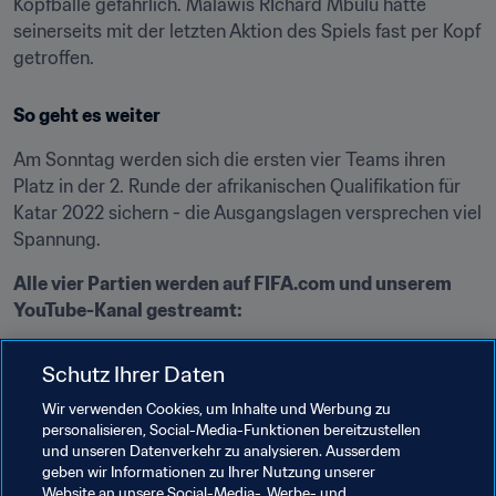
Kopfbälle gefährlich. Malawis RIchard Mbulu hätte 
seinerseits mit der letzten Aktion des Spiels fast per Kopf 
getroffen.
So geht es weiter
Am Sonntag werden sich die ersten vier Teams ihren 
Platz in der 2. Runde der afrikanischen Qualifikation für 
Katar 2022 sichern - die Ausgangslagen versprechen viel 
Spannung.
Alle vier Partien werden auf FIFA.com und unserem 
YouTube-Kanal gestreamt:
Lesotho - Äthiopien (Hinspiel 0:0) - Maseru, Lesotho 
Schutz Ihrer Daten
(15.00 Ortszeit, 15.00 MESZ)
Wir verwenden Cookies, um Inhalte und Werbung zu
Tansania - Burundi (Hinspiel 1:1) - Dar-Es-Salaam, 
personalisieren, Social-Media-Funktionen bereitzustellen
Tansania (16.00 Ortszeit, 15.00 MESZ)
und unseren Datenverkehr zu analysieren. Ausserdem
Äquatorialguinea - Südsudan (Hinspiel 1:1) - Malabo, 
geben wir Informationen zu Ihrer Nutzung unserer
Website an unsere Social-Media-, Werbe- und