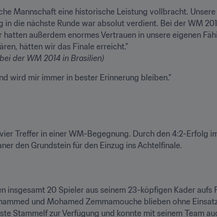
che Mannschaft eine historische Leistung vollbracht. Unsere 
 in die nächste Runde war absolut verdient. Bei der WM 2014 i
 hatten außerdem enormes Vertrauen in unsere eigenen Fähig
 bei der WM 2014 in Brasilien)
l vier Treffer in einer WM-Begegnung. Durch den 4:2-Erfolg i
ner den Grundstein für den Einzug ins Achtelfinale.
lien insgesamt 20 Spieler aus seinem 23-köpfigen Kader aufs 
Mohammed und Mohamed Zemmamouche blieben ohne Einsatzmin
este Stammelf zur Verfügung und konnte mit seinem Team au