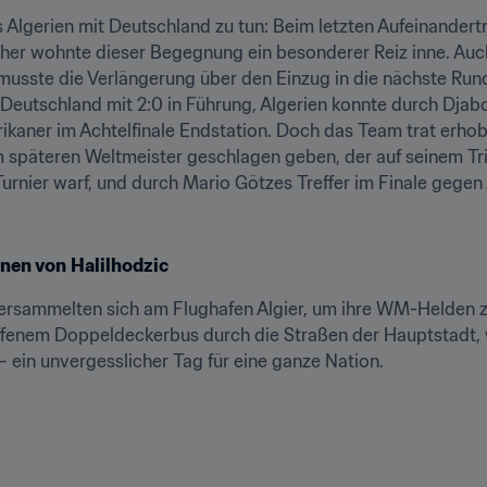
s Algerien mit Deutschland zu tun: Beim letzten Aufeinandert
Daher wohnte dieser Begegnung ein besonderer Reiz inne. Auch
musste die Verlängerung über den Einzug in die nächste Run
eutschland mit 2:0 in Führung, Algerien konnte durch Djabou 
rikaner im Achtelfinale Endstation. Doch das Team trat erho
m späteren Weltmeister geschlagen geben, der auf seinem Tr
Turnier warf, und durch Mario Götzes Treffer im Finale geg
nnen von
Halilhodzic
ersammelten sich am Flughafen Algier, um ihre WM-Helden z
ffenem Doppeldeckerbus durch die Straßen der Hauptstadt, w
– ein unvergesslicher Tag für eine ganze Nation.