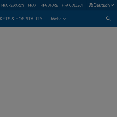
Deutsch
FIFA REWARDS
FIFA+
FIFA STORE
FIFA COLLECT
KETS & HOSPITALITY
Mehr