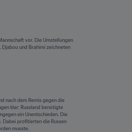
Mannschaft vor. Die Umstellungen 
e, Djabou und Brahimi zeichneten 
nd nach dem Remis gegen die 
gen klar: Russland benötigte 
unbedingt einen Sieg, um den Einzug ins Achtelfinale zu schaffen. Den Nordafrikanern genügte hingegen ein Unentschieden. Die 
 Dabei profitierten die Russen 
erden musste.