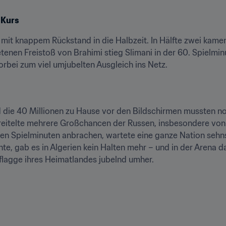
 Kurs
 mit knappem Rückstand in die Halbzeit. In Hälfte zwei kamen
tenen Freistoß von Brahimi stieg Slimani in der 60. Spielmi
orbei zum viel umjubelten Ausgleich ins Netz.
d die 40 Millionen zu Hause vor den Bildschirmen mussten n
eitelte mehrere Großchancen der Russen, insbesondere von K
tzten Spielminuten anbrachen, wartete eine ganze Nation sehns
nte, gab es in Algerien kein Halten mehr – und in der Arena da
lflagge ihres Heimatlandes jubelnd umher.