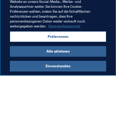
Land und deshalb arbeite ich jeden Tag hart."
Website an unsere Social-Media-, Werbe- und
Analysepartner weiter. Sie können Ihre Cookie-
Präferenzen wählen, indem Sie auf die Schaltflächen
rechts klicken und beantragen, dass Ihre
Verwandte Themen
personenbezogenen Daten weder verkauft noch
weitergegeben werden.
Datenschutzportal
FIFA Fussball-Weltmeisterschaft Katar 2022™
Präferenzen
Cuba
Concacaf
Alle ablehnen
Einverstanden
Was die FIFA macht
Besuchen Sie auch
Legal
Alle Nachrichten und 
Themen
Transfersystem