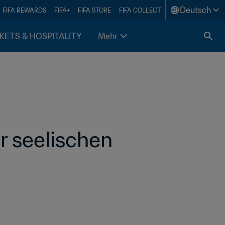
Deutsch
FIFA REWARDS
FIFA+
FIFA STORE
FIFA COLLECT
KETS & HOSPITALITY
Mehr
 seelischen 