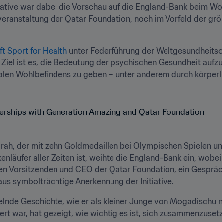
tiative war dabei die Vorschau auf die England-Bank beim Wo
veranstaltung der Qatar Foundation, noch im Vorfeld der gr
t Sport for Health
 unter Federführung der Weltgesundheitso
Ziel ist es, die Bedeutung der psychischen Gesundheit aufzu
len Wohlbefindens zu geben – unter anderem durch körperlich
arah, der mit zehn Goldmedaillen bei Olympischen Spielen un
enläufer aller Zeiten ist, weihte die England-Bank ein, wobe
den Vorsitzenden und CEO der Qatar Foundation, ein Gespräc
aus symbolträchtige Anerkennung der Initiative.
selnde Geschichte, wie er als kleiner Junge von Mogadischu
rt war, hat gezeigt, wie wichtig es ist, sich zusammenzuset