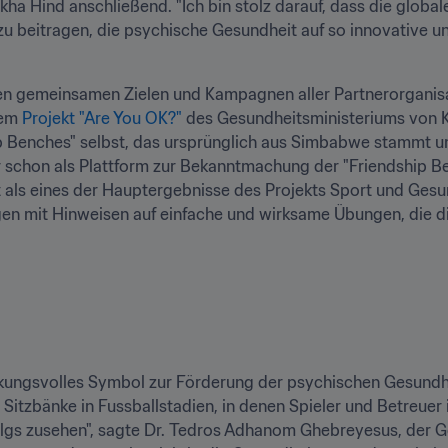
ha Hind anschließend. "Ich bin stolz darauf, dass die globale
u beitragen, die psychische Gesundheit auf so innovative un
en gemeinsamen Zielen und Kampagnen aller Partnerorganisa
em 
Projekt "Are You OK?"
 des Gesundheitsministeriums von K
 Benches" selbst, das ursprünglich aus Simbabwe stammt un
schon als Plattform zur Bekanntmachung der "Friendship Bench
ät als eines der Hauptergebnisse des Projekts Sport und Gesu
gen mit Hinweisen auf einfache und wirksame Übungen, die die
irkungsvolles Symbol zur Förderung der psychischen Gesundhe
itzbänke in Fussballstadien, in denen Spieler und Betreuer
lgs zusehen", sagte Dr. Tedros Adhanom Ghebreyesus, der G