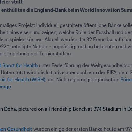
eier statt
h enthüllten die England-Bank beim World Innovation Sum
nmaliges Projekt: Individuell gestaltete öffentliche Bänke sol
it hinweisen und zeigen, welche Rolle der Fussball und der 
s spielen können. Aktuell werden die 32 Freundschaftsbänke 
22™ beteiligte Nation – angefertigt und an bekannten und vi
der Umgebung der Turnierstadien.
t Sport for Health
 unter Federführung der Weltgesundheitsor
Unterstützt wird die Initiative aber auch von der FIFA, dem
it for Health (WISH)
, der Nichtregierungsorganisation 
Frie
erage
.

hen Gesundheit
 wurden einige der ersten Bänke heute am 974