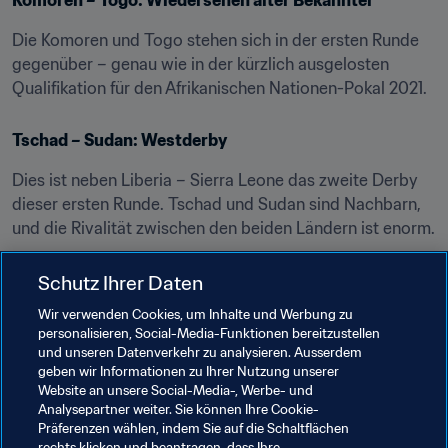
Komoren – Togo: Wiedersehen alter Bekannter
Die Komoren und Togo stehen sich in der ersten Runde 
gegenüber – genau wie in der kürzlich ausgelosten 
Qualifikation für den Afrikanischen Nationen-Pokal 2021.
Tschad – Sudan: Westderby
Dies ist neben Liberia – Sierra Leone das zweite Derby 
dieser ersten Runde. Tschad und Sudan sind Nachbarn, 
und die Rivalität zwischen den beiden Ländern ist enorm.
Seychellen – Ruanda: Einmal ist immer das erste Mal
Schutz Ihrer Daten
Wir verwenden Cookies, um Inhalte und Werbung zu
Die beiden Teams stehen sich zum ersten Mal in einem 
personalisieren, Social-Media-Funktionen bereitzustellen
Pflichtspiel gegenüber. Die Seychellen werden 
und unseren Datenverkehr zu analysieren. Ausserdem
versuchen, ihren ersten Sieg in einer WM-Qualifikation 
geben wir Informationen zu Ihrer Nutzung unserer
zu landen.
Website an unsere Social-Media-, Werbe- und
Analysepartner weiter. Sie können Ihre Cookie-
Präferenzen wählen, indem Sie auf die Schaltflächen
rechts klicken und beantragen, dass Ihre