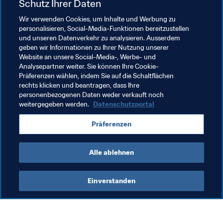
Weltmeisterschaft Katar 2022™ schaffen, würden wir 
Schutz Ihrer Daten
damit einen lang gehegten Traum des libyschen Volkes 
Wir verwenden Cookies, um Inhalte und Werbung zu
wahr machen."
personalisieren, Social-Media-Funktionen bereitzustellen
und unseren Datenverkehr zu analysieren. Ausserdem
geben wir Informationen zu Ihrer Nutzung unserer
Website an unsere Social-Media-, Werbe- und
Analysepartner weiter. Sie können Ihre Cookie-
Präferenzen wählen, indem Sie auf die Schaltflächen
rechts klicken und beantragen, dass Ihre
Verwandte Themen
personenbezogenen Daten weder verkauft noch
weitergegeben werden.
Datenschutzportal
FIFA Fussball-Weltmeisterschaft Katar 2022™
Präferenzen
CAF
Libya
Alle ablehnen
Einverstanden