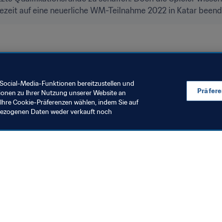
tezeit auf eine neuerliche WM-Teilnahme 2022 in Katar beend
Katar 2022™
Social-Media-Funktionen bereitzustellen und
Präfer
ionen zu Ihrer Nutzung unserer Website an
Ihre Cookie-Präferenzen wählen, indem Sie auf
nbezogenen Daten weder verkauft noch
en Sie auch
chrichten und Themen
e und Dokumente
ftung