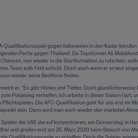
-Qualifikationsspiel gegen Indonesien in den Kader berufen u
lgenden Partie gegen Thailand. Da Topstürmer Ali Mabkhout a
e Chancen, nun wieder in die Startformation zu rutschen, sofe
tes Team aufs Feld schickt. Doch auch wenn er erneut eingewe
ison wieder seine Bestform finden.
 meint er. "Es gibt Höhen und Tiefen. Doch glücklicherweise 
um Pokalsieg verhelfen. Ich arbeite in dieser Saison hart, 
Pflichtspielen. Die AFC-Qualifikation geht für uns erst im Mä
punkt sein. Dann wird man auch wieder den stärksten Ahmed 
e Spieler der VAE darauf konzentrieren, am Donnerstag in Ha
elfrei und greifen erst am 26. März 2020 beim Besuch von Ma
tzte Qualifikationsrunde zu schaffen. Doch die Spieler wissen,