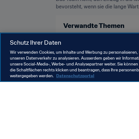
bevorsteht, wenn sie die lange War
Verwandte Themen
FIFA Fussball-Weltmeisterschaft 
Schutz Ihrer Daten
Wir verwenden Cookies, um Inhalte und Werbung zu personalisieren, 
unseren Datenverkehr zu analysieren. Ausserdem geben wir Informat
unsere Social-Media-, Werbe- und Analysepartner weiter. Sie können 
die Schaltflächen rechts klicken und beantragen, dass Ihre persone
weitergegeben werden.
Datenschutzportal
Was die FIFA macht
Besuch
Legal
Alle Na
Transfersystem
Bericht
Frauenfussball
FIFA-Sti