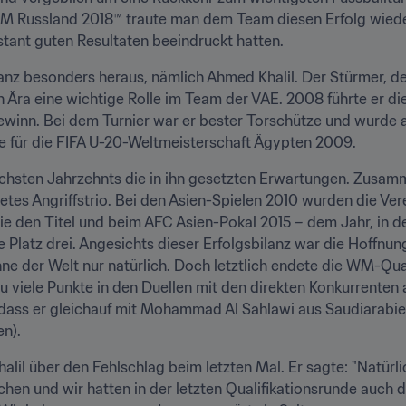
-WM Russland 2018™ traute man dem Team diesen Erfolg wieder
tant guten Resultaten beeindruckt hatten.
anz besonders heraus, nämlich Ahmed Khalil. Der Stürmer, der
hen Ära eine wichtige Rolle im Team der VAE. 2008 führte er d
winn. Bei dem Turnier war er bester Torschütze und wurde al
te für die FIFA U-20-Weltmeisterschaft Ägypten 2009.
nächsten Jahrzehnts die in ihn gesetzten Erwartungen. Zusa
etes Angriffstrio. Bei den Asien-Spielen 2010 wurden die Vere
ie den Titel und beim AFC Asien-Pokal 2015 – dem Jahr, in dem
Platz drei. Angesichts dieser Erfolgsbilanz war die Hoffnung
e der Welt nur natürlich. Doch letztlich endete die WM-Qualif
iele Punkte in den Duellen mit den direkten Konkurrenten a
 dass er gleichauf mit Mohammad Al Sahlawi aus Saudiarabi
en).
halil über den Fehlschlag beim letzten Mal. Er sagte: "Natürl
en und wir hatten in der letzten Qualifikationsrunde auch 