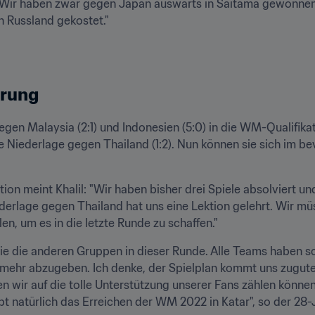
. Wir haben zwar gegen Japan auswärts in Saitama gewonnen
in Russland gekostet."
erung
egen Malaysia (2:1) und Indonesien (5:0) in die WM-Qualifikat
de Niederlage gegen Thailand (1:2). Nun können sie sich im 
tion meint Khalil: "Wir haben bisher drei Spiele absolviert un
ederlage gegen Thailand hat uns eine Lektion gelehrt. Wir m
en, um es in die letzte Runde zu schaffen."
ie die anderen Gruppen in dieser Runde. Alle Teams haben 
 mehr abzugeben. Ich denke, der Spielplan kommt uns zugute,
en wir auf die tolle Unterstützung unserer Fans zählen können
ibt natürlich das Erreichen der WM 2022 in Katar", so der 28-