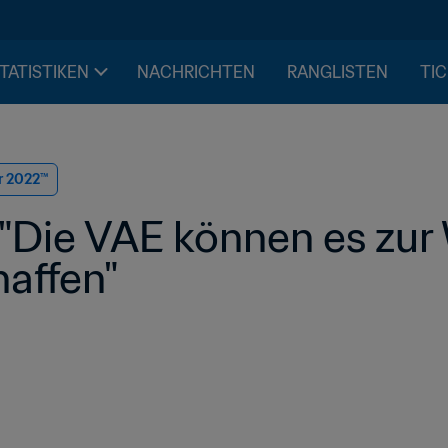
STATISTIKEN
NACHRICHTEN
RANGLISTEN
TIC
r 2022™
 "Die VAE können es zu
haffen"