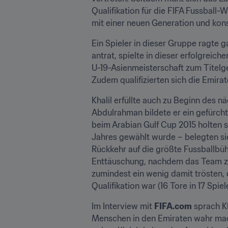
Qualifikation für die FIFA Fussball
mit einer neuen Generation und kons
Ein Spieler in dieser Gruppe ragte g
antrat, spielte in dieser erfolgreic
U-19-Asienmeisterschaft zum Titelge
Zudem qualifizierten sich die Emira
Khalil erfüllte auch zu Beginn des 
Abdulrahman bildete er ein gefürcht
beim Arabian Gulf Cup 2015 holten s
Jahres gewählt wurde – belegten sie 
Rückkehr auf die größte Fussballbühn
Enttäuschung, nachdem das Team zu v
zumindest ein wenig damit trösten,
Qualifikation war (16 Tore in 17 Spiel
Im Interview mit 
FIFA.com
 sprach K
Menschen in den Emiraten wahr mach