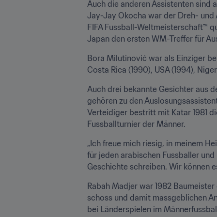
Auch die anderen Assistenten sind a
Jay-Jay Okocha war der Dreh- und An
FIFA Fussball-Weltmeisterschaft™ qu
Japan den ersten WM-Treffer für Aus
Bora Milutinović war als Einziger be
Costa Rica (1990), USA (1994), Niger
Auch drei bekannte Gesichter aus de
gehören zu den Auslosungsassistent
Verteidiger bestritt mit Katar 1981
Fussballturnier der Männer.
„Ich freue mich riesig, in meinem He
für jeden arabischen Fussballer und
Geschichte schreiben. Wir können e
Rabah Madjer war 1982 Baumeister e
schoss und damit massgeblichen Antei
bei Länderspielen im Männerfussbal