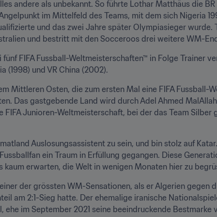
lles andere als unbekannt. So führte Lothar Matthäus die B
gelpunkt im Mittelfeld des Teams, mit dem sich Nigeria 199
alifizierte und das zwei Jahre später Olympiasieger wurde. T
tralien und bestritt mit den Socceroos drei weitere WM-End
i fünf FIFA Fussball-Weltmeisterschaften™ in Folge Trainer v
ia (1998) und VR China (2002).
m Mittleren Osten, die zum ersten Mal eine FIFA Fussball-We
en. Das gastgebende Land wird durch Adel Ahmed MalAllah 
 die FIFA Junioren-Weltmeisterschaft, bei der das Team Silbe
imatland Auslosungsassistent zu sein, und bin stolz auf Katar
 Fussballfan ein Traum in Erfüllung gegangen. Diese Generatio
s kaum erwarten, die Welt in wenigen Monaten hier zu begrüs
iner der grössten WM-Sensationen, als er Algerien gegen di
l am 2:1-Sieg hatte. Der ehemalige iranische Nationalspieler
l, ehe im September 2021 seine beeindruckende Bestmarke 