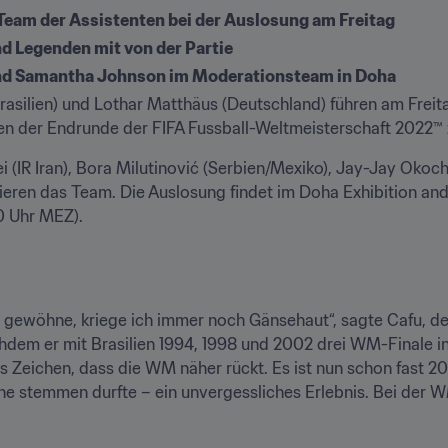
eam der Assistenten bei der Auslosung am Freitag
d Legenden mit von der Partie
und Samantha Johnson im Moderationsteam in Doha
asilien) und Lothar Matthäus (Deutschland) führen am Freitag,
pen der Endrunde der FIFA Fussball-Weltmeisterschaft 2022™ 
i (IR Iran), Bora Milutinović (Serbien/Mexiko), Jay-Jay Okoch
tieren das Team. Die Auslosung findet im Doha Exhibition and
0 Uhr MEZ).
gewöhne, kriege ich immer noch Gänsehaut“, sagte Cafu, der
dem er mit Brasilien 1994, 1998 und 2002 drei WM-Finale in 
 Zeichen, dass die WM näher rückt. Es ist nun schon fast 20 Ja
e stemmen durfte – ein unvergessliches Erlebnis. Bei der W