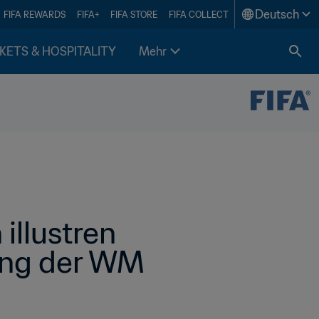
Deutsch
FIFA REWARDS
FIFA+
FIFA STORE
FIFA COLLECT
KETS & HOSPITALITY
Mehr
llustren 
ung der WM 