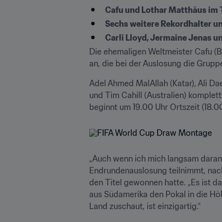
Cafu und Lothar Matthäus im T
Sechs weitere Rekordhalter un
Carli Lloyd, Jermaine Jenas 
Die ehemaligen Weltmeister Cafu (Br
an, die bei der Auslosung die Grup
Adel Ahmed MalAllah (Katar), Ali Dae
und Tim Cahill (Australien) komplet
beginnt um 19.00 Uhr Ortszeit (18.0
„Auch wenn ich mich langsam daran 
Endrundenauslosung teilnimmt, nach
den Titel gewonnen hatte. „Es ist das
aus Südamerika den Pokal in die Höh
Land zuschaut, ist einzigartig.“