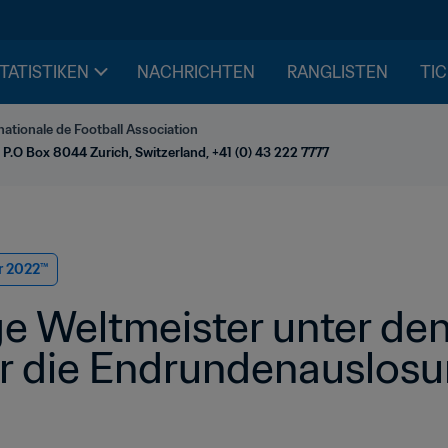
STATISTIKEN
NACHRICHTEN
RANGLISTEN
TIC
nationale de Football Association
 P.O Box 8044 Zurich, Switzerland, +41 (0) 43 222 7777
r 2022™
 Weltmeister unter den i
ür die Endrundenauslos