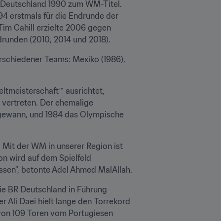
R Deutschland 1990 zum WM-Titel. 
4 erstmals für die Endrunde der 
im Cahill erzielte 2006 gegen 
runden (2010, 2014 und 2018).
erschiedener Teams: Mexiko (1986), 
ltmeisterschaft™ ausrichtet, 
vertreten. Der ehemalige 
r gewann, und 1984 das Olympische 
. Mit der WM in unserer Region ist 
n wird auf dem Spielfeld 
sen“, betonte Adel Ahmed MalAllah.
e BR Deutschland in Führung 
 Ali Daei hielt lange den Torrekord 
von 109 Toren vom Portugiesen 