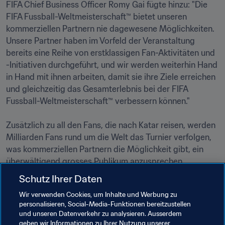
FIFA Chief Business Officer Romy Gai fügte hinzu: "Die 
FIFA Fussball-Weltmeisterschaft™ bietet unseren 
kommerziellen Partnern nie dagewesene Möglichkeiten. 
Unsere Partner haben im Vorfeld der Veranstaltung 
bereits eine Reihe von erstklassigen Fan-Aktivitäten und 
-Initiativen durchgeführt, und wir werden weiterhin Hand 
in Hand mit ihnen arbeiten, damit sie ihre Ziele erreichen 
und gleichzeitig das Gesamterlebnis bei der FIFA 
Fussball-Weltmeisterschaft™ verbessern können."

Zusätzlich zu all den Fans, die nach Katar reisen, werden 
Milliarden Fans rund um die Welt das Turnier verfolgen, 
was kommerziellen Partnern die Möglichkeit gibt, ein 
überwältigend grosses Publikum anzusprechen.

Schutz Ihrer Daten
Das Spektakel beginnt am Sonntag, 20. November, mit 
Wir verwenden Cookies, um Inhalte und Werbung zu
der Eröffnungsfeier der FIFA Fussball-Weltmeisterschaft 
personalisieren, Social-Media-Funktionen bereitzustellen
Katar 2022™ um 17.30 Uhr Ortszeit (15.30 Uhr MEZ). Der 
und unseren Datenverkehr zu analysieren. Ausserdem
Anstoss zum Eröffnungsspiel zwischen Katar und 
geben wir Informationen zu Ihrer Nutzung unserer