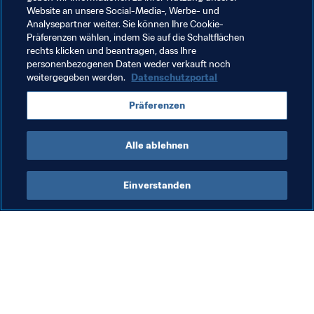
Website an unsere Social-Media-, Werbe- und
Analysepartner weiter. Sie können Ihre Cookie-
Präferenzen wählen, indem Sie auf die Schaltflächen
rechts klicken und beantragen, dass Ihre
Verwandte Themen
personenbezogenen Daten weder verkauft noch
weitergegeben werden.
Datenschutzportal
Marketing
Kommerziell
Organisation
Präferenzen
FIFA Fussball-Weltmeisterschaft Katar 2022™
Alle ablehnen
Einverstanden
Was die FIFA macht
Besuchen Sie auch
Legal
Alle Nachrichten und 
Themen