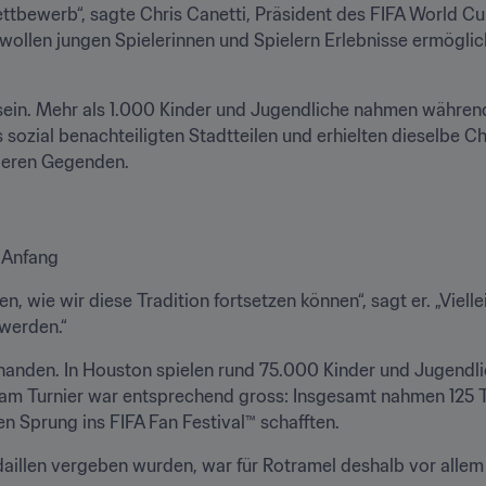
Wettbewerb“, sagte Chris Canetti, Präsident des FIFA World
 wollen jungen Spielerinnen und Spielern Erlebnisse ermöglich
ein. Mehr als 1.000 Kinder und Jugendliche nahmen während d
ozial benachteiligten Stadtteilen und erhielten dieselbe Ch
deren Gegenden.
r Anfang
, wie wir diese Tradition fortsetzen können“, sagt er. „Viell
werden.“
anden. In Houston spielen rund 75.000 Kinder und Jugendliche
e am Turnier war entsprechend gross: Insgesamt nahmen 125 T
en Sprung ins FIFA Fan Festival™ schafften.
llen vergeben wurden, war für Rotramel deshalb vor allem ei