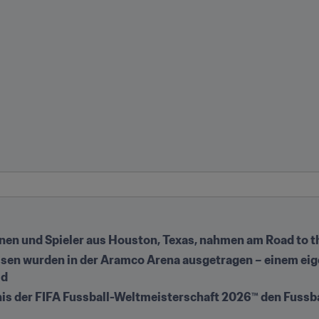
nnen und Spieler aus Houston, Texas, nahmen am Road to th
assen wurden in der Aramco Arena ausgetragen – einem eige
ld
nis der FIFA Fussball-Weltmeisterschaft 2026™ den Fussba