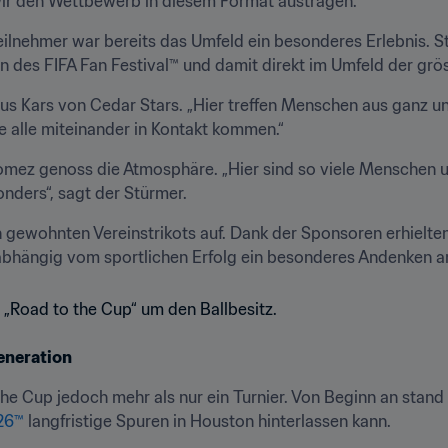
wir den Wettbewerb in diesem Format austragen.“
eilnehmer war bereits das Umfeld ein besonderes Erlebnis. S
en des FIFA Fan Festival™ und damit direkt im Umfeld der grö
rcus Kars von Cedar Stars. „Hier treffen Menschen aus ganz u
ie alle miteinander in Kontakt kommen.“
mez genoss die Atmosphäre. „Hier sind so viele Menschen un
nders“, sagt der Stürmer.
ren gewohnten Vereinstrikots auf. Dank der Sponsoren erhielten
nabhängig vom sportlichen Erfolg ein besonderes Andenken a
eneration
026™
 langfristige Spuren in Houston hinterlassen kann.