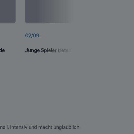
02
/
09
de 
Junge Spieler treten auf dem „Road to the Cup“
hnell, intensiv und macht unglaublich 