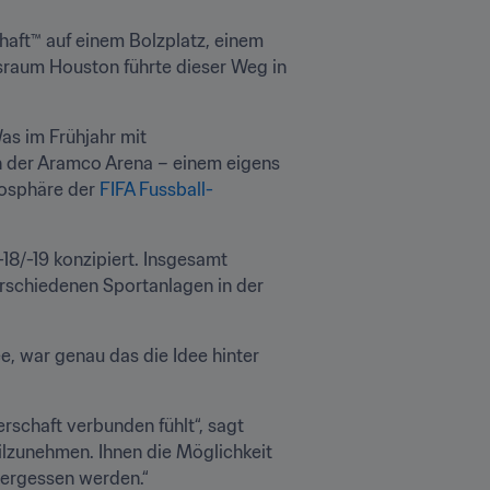
aft™ auf einem Bolzplatz, einem 
sraum Houston führte dieser Weg in 
s im Frühjahr mit 
n der Aramco Arena – einem eigens 
osphäre der 
FIFA Fussball-
8/-19 konzipiert. Insgesamt 
schiedenen Sportanlagen in der 
 war genau das die Idee hinter 
schaft verbunden fühlt“, sagt 
ilzunehmen. Ihnen die Möglichkeit 
 vergessen werden.“