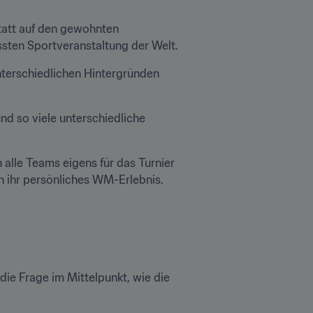
tatt auf den gewohnten 
ssten Sportveranstaltung der Welt.
nterschiedlichen Hintergründen 
d so viele unterschiedliche 
 alle Teams eigens für das Turnier 
n ihr persönliches WM-Erlebnis.
Für die Organisatoren war Road to the Cup jedoch mehr als nur ein Turnier. Von Beginn an stand die Frage im Mittelpunkt, wie die 