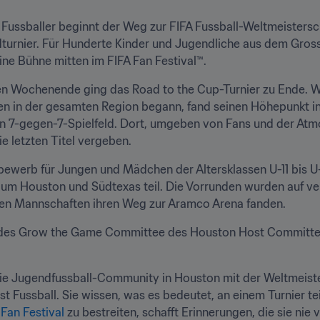
 Fussballer beginnt der Weg zur FIFA Fussball-Weltmeistersch
dturnier. Für Hunderte Kinder und Jugendliche aus dem Gros
ne Bühne mitten im FIFA Fan Festival™.
n Wochenende ging das Road to the Cup-Turnier zu Ende. Wa
zen in der gesamten Region begann, fand seinen Höhepunkt i
en 7-gegen-7-Spielfeld. Dort, umgeben von Fans und der Atm
ie letzten Titel vergeben.
ewerb für Jungen und Mädchen der Altersklassen U-11 bis U-1
m Houston und Südtexas teil. Die Vorrunden wurden auf ver
ten Mannschaften ihren Weg zur Aramco Arena fanden.
 des Grow the Game Committee des Houston Host Committee,
h die Jugendfussball-Community in Houston mit der Weltmeister
st Fussball. Sie wissen, was es bedeutet, an einem Turnier te
 Fan Festival 
zu bestreiten, schafft Erinnerungen, die sie nie