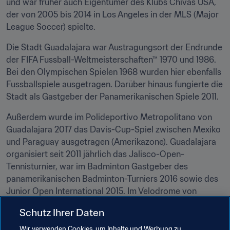
und war früher auch Eigentümer des Klubs Chivas USA, 
der von 2005 bis 2014 in Los Angeles in der MLS (Major 
League Soccer) spielte.
Die Stadt Guadalajara war Austragungsort der Endrunde 
der FIFA Fussball-Weltmeisterschaften™ 1970 und 1986. 
Bei den Olympischen Spielen 1968 wurden hier ebenfalls 
Fussballspiele ausgetragen. Darüber hinaus fungierte die 
Stadt als Gastgeber der Panamerikanischen Spiele 2011.
Außerdem wurde im Polideportivo Metropolitano von 
Guadalajara 2017 das Davis-Cup-Spiel zwischen Mexiko 
und Paraguay ausgetragen (Amerikazone). Guadalajara 
organisiert seit 2011 jährlich das Jalisco-Open-
Tennisturnier, war im Badminton Gastgeber des 
panamerikanischen Badminton-Turniers 2016 sowie des 
Junior Open International 2015. Im Velodrome von 
Guadalajara fanden Veranstaltungen der 
Schutz Ihrer Daten
Weltmeisterschaften im Bahnradfahren 2013/14 und 
2014/15 und der Panamerikanischen Masters für Straße 
Wir verwenden Cookies, um Inhalte und Werbung zu