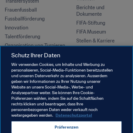
Transfersystem
Berichte und 
Frauenfussball
Dokumente
Fussballförderung
FIFA-Stiftung
Innovation
FIFA Museum
Talentförderung
Stellen & Karriere
Organisation von Turnieren
Nachhaltigkeit
Schutz Ihrer Daten
Menschenrechte und 
Wir verwenden Cookies, um Inhalte und Werbung zu
Antidiskriminierung
personalisieren, Social-Media-Funktionen bereitzustellen
und unseren Datenverkehr zu analysieren. Ausserdem
Gesundheit und Medizin
geben wir Informationen zu Ihrer Nutzung unserer
Bildungsinitiativen
Website an unsere Social-Media-, Werbe- und
Analysepartner weiter. Sie können Ihre Cookie-
Präferenzen wählen, indem Sie auf die Schaltflächen
rechts klicken und beantragen, dass Ihre
personenbezogenen Daten weder verkauft noch
weitergegeben werden.
Datenschutzportal
Präferenzen