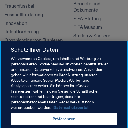
Berichte und 
Frauenfussball
Dokumente
Fussballförderung
FIFA-Stiftung
Innovation
FIFA Museum
Talentförderung
Stellen & Karriere
Organisation von Turnieren
Nachhaltigkeit
Schutz Ihrer Daten
Menschenrechte und 
Wir verwenden Cookies, um Inhalte und Werbung zu
Antidiskriminierung
personalisieren, Social-Media-Funktionen bereitzustellen
und unseren Datenverkehr zu analysieren. Ausserdem
Gesundheit und Medizin
geben wir Informationen zu Ihrer Nutzung unserer
Bildungsinitiativen
Website an unsere Social-Media-, Werbe- und
Analysepartner weiter. Sie können Ihre Cookie-
Präferenzen wählen, indem Sie auf die Schaltflächen
rechts klicken und beantragen, dass Ihre
personenbezogenen Daten weder verkauft noch
weitergegeben werden.
Datenschutzportal
Präferenzen