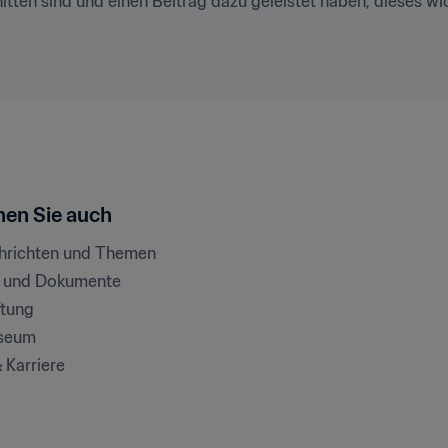
en sind und einen Beitrag dazu geleistet haben, dieses wicht
en Sie auch
chrichten und Themen
e und Dokumente
ftung
seum
& Karriere