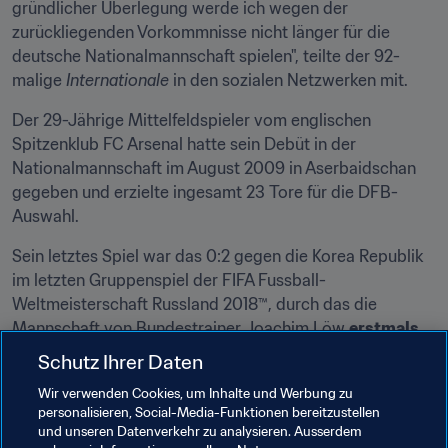
gründlicher Überlegung werde ich wegen der 
zurückliegenden Vorkommnisse nicht länger für die 
deutsche Nationalmannschaft spielen", teilte der 92-
malige 
Internationale
 in den sozialen Netzwerken mit.
Der 29-Jährige Mittelfeldspieler vom englischen 
Spitzenklub FC Arsenal hatte sein Debüt in der 
Nationalmannschaft im August 2009 in Aserbaidschan 
gegeben und erzielte ingesamt 23 Tore für die DFB-
Auswahl.
Sein letztes Spiel war das 0:2 gegen die Korea Republik 
im letzten Gruppenspiel der FIFA Fussball-
Weltmeisterschaft Russland 2018™, durch das die 
Mannschaft von Bundestrainer Joachim Löw 
erstmals 
in einer WM-Vorrunde ausgeschieden war
.
Schutz Ihrer Daten
Wir verwenden Cookies, um Inhalte und Werbung zu
personalisieren, Social-Media-Funktionen bereitzustellen
und unseren Datenverkehr zu analysieren. Ausserdem
Özil war wegen seines Fotos im Mai mit dem türkischen 