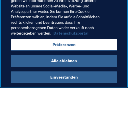
geben wir Informationen zu Ihrer Nutzung unserer
Präsidenten Recep Tayyip Erdogan scharf kritisiert 
Website an unsere Social-Media-, Werbe- und
worden. Zwei Monate hatte er zu diesem Thema 
Analysepartner weiter. Sie können Ihre Cookie-
Präferenzen wählen, indem Sie auf die Schaltflächen
geschwiegen, am Sonntag bekannte er sich zu dem Bild.
rechts klicken und beantragen, dass Ihre
personenbezogenen Daten weder verkauft noch
weitergegeben werden.
Datenschutzportal
Verwandte Themen
Präferenzen
Germany
Alle ablehnen
Einverstanden
Was die FIFA macht
Besuchen Sie auch
Legal
Alle Nachrichten und 