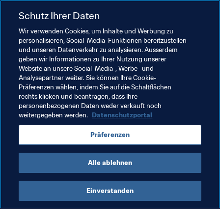
Managerspiel, dem von Hyundai präsentierten FIFA 
WM™-Tippspiel sowie dem von Coca-Cola präsentierten 
Schutz Ihrer Daten
Panini Digital Sticker Album teil.
Wir verwenden Cookies, um Inhalte und Werbung zu
personalisieren, Social-Media-Funktionen bereitzustellen
Darüber hinaus dehnte die FIFA ihre Berichterstattung 
und unseren Datenverkehr zu analysieren. Ausserdem
auf weitere Zielgruppen aus, und zwar über den 
geben wir Informationen zu Ihrer Nutzung unserer
offiziellen russischen VKontakte-Account – der während 
Website an unsere Social-Media-, Werbe- und
Analysepartner weiter. Sie können Ihre Cookie-
des Turniers mehr als eine Million Follower zu 
Präferenzen wählen, indem Sie auf die Schaltflächen
verzeichnen hatte – sowie auf Fans in China über Weibo 
rechts klicken und beantragen, dass Ihre
und WeChat.
personenbezogenen Daten weder verkauft noch
weitergegeben werden.
Datenschutzportal
Wenn Sie uns helfen möchten, unsere digitalen Inhalte 
noch besser auf Ihre zukünftigen Bedürfnisse 
Präferenzen
abzustimmen, würden wir uns freuen, wenn Sie an dieser 
kurzen 
Umfrage
 teilnehmen.
Alle ablehnen
Einverstanden