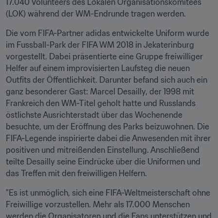
17.040 Volunteers des Lokalen Organisationskomitees 
(LOK) während der WM-Endrunde tragen werden.
Die vom FIFA-Partner adidas entwickelte Uniform wurde 
im Fussball-Park der FIFA WM 2018 in Jekaterinburg 
vorgestellt. Dabei präsentierte eine Gruppe freiwilliger 
Helfer auf einem improvisierten Laufsteg die neuen 
Outfits der Öffentlichkeit. Darunter befand sich auch ein 
ganz besonderer Gast: Marcel Desailly, der 1998 mit 
Frankreich den WM-Titel geholt hatte und Russlands 
östlichste Ausrichterstadt über das Wochenende 
besuchte, um der Eröffnung des Parks beizuwohnen. Die 
FIFA-Legende inspirierte dabei die Anwesenden mit ihrer 
positiven und mitreißenden Einstellung. Anschließend 
teilte Desailly seine Eindrücke über die Uniformen und 
das Treffen mit den freiwilligen Helfern.
"Es ist unmöglich, sich eine FIFA-Weltmeisterschaft ohne 
Freiwillige vorzustellen. Mehr als 17.000 Menschen 
werden die Organisatoren und die Fans unterstützen und 