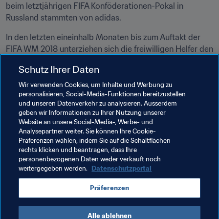
beim letztjährigen FIFA Konföderationen-Pokal in 
Russland stammten von adidas.
In den letzten eineinhalb Monaten bis zum Auftakt der 
FIFA WM 2018 unterziehen sich die freiwilligen Helfer den 
letzten Vorbereitungen für das große Turnier. Nachdem 
Schutz Ihrer Daten
sie nun ihre Schulung zum größten Teil absolviert haben, 
nehmen sie noch an Testspielen in den Stadien und 
Wir verwenden Cookies, um Inhalte und Werbung zu
personalisieren, Social-Media-Funktionen bereitzustellen
anschließend an weiteren Coachings an den WM-
und unseren Datenverkehr zu analysieren. Ausserdem
Standorten in den Austragungsstätten teil. Dann werden 
geben wir Informationen zu Ihrer Nutzung unserer
alle Volunteers in der Lage sein, in die Atmosphäre der 
Website an unsere Social-Media-, Werbe- und
mit Spannung erwarteten ersten FIFA-Weltmeisterschaft 
Analysepartner weiter. Sie können Ihre Cookie-
Präferenzen wählen, indem Sie auf die Schaltflächen
auf russischem Boden einzutauchen.
rechts klicken und beantragen, dass Ihre
personenbezogenen Daten weder verkauft noch
weitergegeben werden.
Datenschutzportal
Verwandte Themen
Präferenzen
Volunteers
Alle ablehnen