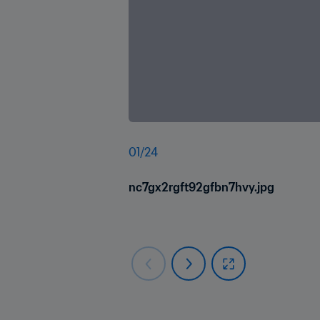
01
/
24
nc7gx2rgft92gfbn7hvy.jpg