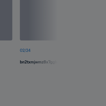
02
/
24
bn2txmjwmz8x7ggbsiit.jpg