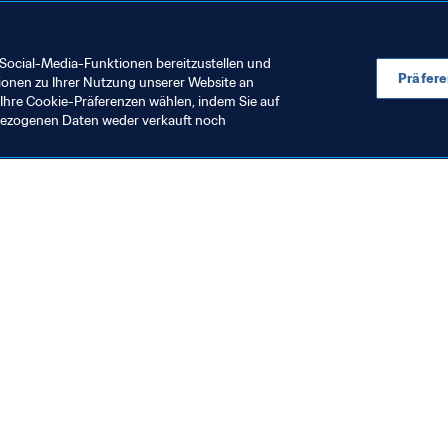
 den 
Man of the Match
, und stellt Euer Fan Dream Team de
Social-Media-Funktionen bereitzustellen und
Präfer
ionen zu Ihrer Nutzung unserer Website an
Ihre Cookie-Präferenzen wählen, indem Sie auf
nbezogenen Daten weder verkauft noch
en Sie auch
chrichten und Themen
e und Dokumente
ftung
seum
& Karriere