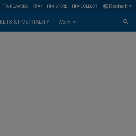
Deutsch
FIFA REWARDS
FIFA+
FIFA STORE
FIFA COLLECT
KETS & HOSPITALITY
Mehr