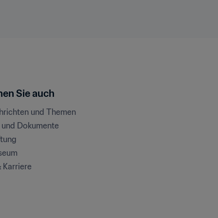
en Sie auch
chrichten und Themen
e und Dokumente
ftung
seum
& Karriere