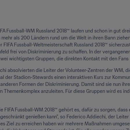
FIFA Fussball-WM Russland 2018™ laufen und schon in gut dre
mehr als 200 Ländern rund um die Welt in ihren Bann ziehen. 
r FIFA Fussball-Weltmeisterschaft Russland 2018™ sicherzuste
feld frei von Diskriminierung zu schaffen. In der vergangene
zwei wichtigsten Gruppen, die direkten Kontakt mit den Fan
i absolvierten die Leiter der Volunteer-Zentren der WM, di
l der Stadion-Stewards einen interaktiven Kurs zur Kommun
anderen Formen der Diskriminierung. Damit sind sie nun ihrers
n Themenkomplex anzuleiten. Für diese Gruppen wird es ind
die FIFA Fussball-WM 2018™ gehört es, dafür zu sorgen, dass 
geschränkt genießen kann", so Federico Addiechi, der Leiter 
eses Ziel zu erreichen haben wir mehrere Maßnahmen umgeset