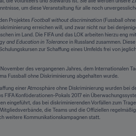
al, die Volunteers und Stewards ist. Sie alle werden unsere 
nntnisse, um diese Veranstaltung für alle noch unvergesslich
den Projektes 
Football without discrimination
 (Fussball ohne
skriminierung erreichen will, und zwar nicht nur bei denjeni
enschen im Land. Die FIFA und das LOK arbeiten hierzu eng mi
gy and Education in Tolerance
 in Russland zusammen. Diese 
hulungskursen zur Schaffung eines Umfelds frei von jegliche
ovember des vergangenen Jahres, dem Internationalen Tag f
ma Fussball ohne Diskriminierung abgehalten wurde.
ung einer Atmosphäre ohne Diskriminierung wurden bei den Q
 FIFA Konföderationen-Pokals 2017 ein Überwachungssyste
ten eingeführt, das bei diskriminierenden Vorfällen zum Trag
 Mitgliedsverbände, die Teams und die Offiziellen regelmäßi
och weitere Kommunikationskampagnen statt.