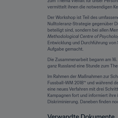
zum Thema Vielfalt für unser Person
vermittelt ihnen die notwendigen Ke
Der Workshop ist Teil des umfassen
Nulltoleranz-Strategie gegenüber Di
beteiligt sind, sondern bei allen M
Methodological Centre of Psycholo
Entwicklung und Durchführung von Sc
Aufgabe gemacht.
Die Zusammenarbeit begann am 16. N
ganz Russland eine Stunde zum The
Im Rahmen der Maßnahmen zur Schaff
Fussball-WM 2018™ und während des
eine neues Verfahren mit drei Schrit
Kampagnen fort und informiert ihre
Diskriminierung. Daneben finden n
Verwandte Dokumente