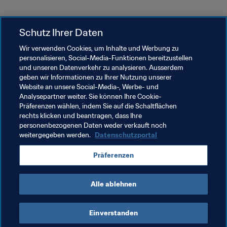
Harry Kane
 (€ 11,1 Mio.)

Schutz Ihrer Daten
Der 24-Jährige legte in Russland einen explosiven Start 
mit vier Toren in zwei Einsätzen hin. Im letzten Spiel 
Wir verwenden Cookies, um Inhalte und Werbung zu
Englands in Gruppe G gegen Belgien wurde er dann für 
personalisieren, Social-Media-Funktionen bereitzustellen
und unseren Datenverkehr zu analysieren. Ausserdem
kommende Aufgaben geschont. In Moskau treten die 
geben wir Informationen zu Ihrer Nutzung unserer
Schützlinge von Gareth Southgate nun gegen Kolumbien 
Website an unsere Social-Media-, Werbe- und
an. Falls die Engländer weiterkommen, wartet im 
Analysepartner weiter. Sie können Ihre Cookie-
Viertelfinale dann die Schweiz oder Schweden. Einen 
Präferenzen wählen, indem Sie auf die Schaltflächen
rechts klicken und beantragen, dass Ihre
solchen Weg durch das Turnier hatte sich Kane 
personenbezogenen Daten weder verkauft noch
gewünscht. Zudem hat der Angreifer von Tottenham 
weitergegeben werden.
Datenschutzportal
Hotspur noch nie einen Hehl aus seinem Hunger nach 
individuellen Auszeichnungen gemacht - und eine 
Präferenzen
prestigeträchtigere als den Goldenen Schuh von adidas 
bei einer WM gibt es in der Welt des Fussballs nicht.
Alle ablehnen
Einverstanden