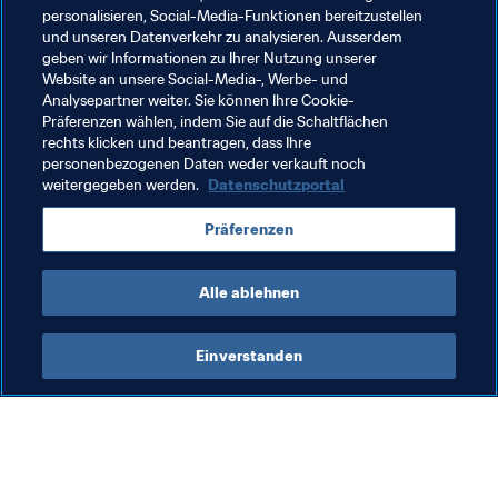
personalisieren, Social-Media-Funktionen bereitzustellen
wie in der Samara-Arena. Die Fans gingen begeistert mit 
und unseren Datenverkehr zu analysieren. Ausserdem
und feuerten das russische Team bei jedem Vorstoß in 
geben wir Informationen zu Ihrer Nutzung unserer
Richtung des uruguayischen Tores mit "Ro-si-ya!- Ro-si-
Website an unsere Social-Media-, Werbe- und
Analysepartner weiter. Sie können Ihre Cookie-
ya!"-Sprechchören an.
Präferenzen wählen, indem Sie auf die Schaltflächen
rechts klicken und beantragen, dass Ihre
Trotz der Niederlage war Salina Kolotsey überzeugt, 
personenbezogenen Daten weder verkauft noch
dass die "Sbornaja" es bis ins Viertelfinale schaffen wird. 
weitergegeben werden.
Datenschutzportal
"Wir haben nicht die stärkste Mannschaft, aber wir 
haben den Sprung aus der Gruppenphase geschafft. Es 
Präferenzen
wäre wirklich toll, wenn wir mindestens bis ins 
Viertelfinale kommen."
Alle ablehnen
Einverstanden
Was die FIFA macht
Besuchen Sie auch