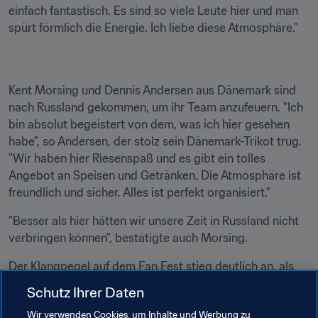
einfach fantastisch. Es sind so viele Leute hier und man 
spürt förmlich die Energie. Ich liebe diese Atmosphäre."
Kent Morsing und Dennis Andersen aus Dänemark sind 
nach Russland gekommen, um ihr Team anzufeuern. "Ich 
bin absolut begeistert von dem, was ich hier gesehen 
habe", so Andersen, der stolz sein Dänemark-Trikot trug. 
"Wir haben hier Riesenspaß und es gibt ein tolles 
Angebot an Speisen und Getränken. Die Atmosphäre ist 
freundlich und sicher. Alles ist perfekt organisiert."
"Besser als hier hätten wir unsere Zeit in Russland nicht 
verbringen können", bestätigte auch Morsing.
Der Klangpegel auf dem Fan Fest stieg deutlich an, als 
endlich das Spiel zwischen Uruguay und Russland auf 
Schutz Ihrer Daten
den Riesenleinwänden gezeigt wurde. Die russische 
Wir verwenden Cookies, um Inhalte und Werbung zu
Nationalhymne wurde genauso inbrünstig mitgesungen 