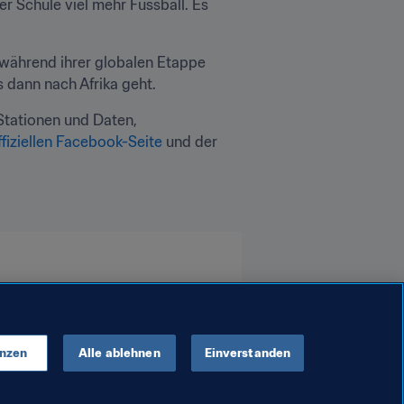
er Schule viel mehr Fussball. Es 
während ihrer globalen Etappe 
s dann nach Afrika geht.
tationen und Daten, 
ffiziellen Facebook-Seite
 und der 
enzen
Alle ablehnen
Einverstanden