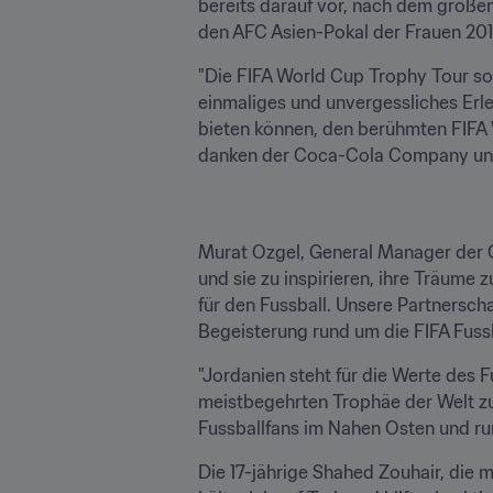
bereits darauf vor, nach dem großen
den AFC Asien-Pokal der Frauen 201
"Die FIFA World Cup Trophy Tour sorg
einmaliges und unvergessliches Erleb
bieten können, den berühmten FIFA W
danken der Coca-Cola Company und d
Murat Ozgel, General Manager der 
und sie zu inspirieren, ihre Träume
für den Fussball. Unsere Partnerscha
Begeisterung rund um die FIFA Fussb
"Jordanien steht für die Werte des F
meistbegehrten Trophäe der Welt zu s
Fussballfans im Nahen Osten und run
Die 17-jährige Shahed Zouhair, die mi