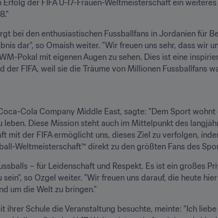
 Erfolg der FIFA U-17-Frauen-Weltmeisterschaft ein weiteres 
8."
t bei den enthusiastischen Fussballfans in Jordanien für Begei
nis dar", so Omaish weiter. "Wir freuen uns sehr, dass wir u
M-Pokal mit eigenen Augen zu sehen. Dies ist eine inspirier
er FIFA, weil sie die Träume von Millionen Fussballfans wa
Coca-Cola Company Middle East, sagte: "Dem Sport wohnt di
 zu leben. Diese Mission steht auch im Mittelpunkt des lang
ft mit der FIFA ermöglicht uns, dieses Ziel zu verfolgen, ind
all-Weltmeisterschaft™ direkt zu den größten Fans des Spor
ussballs – für Leidenschaft und Respekt. Es ist ein großes Pri
ein", so Ozgel weiter. "Wir freuen uns darauf, die heute hie
d um die Welt zu bringen."
t ihrer Schule die Veranstaltung besuchte, meinte: "Ich liebe d