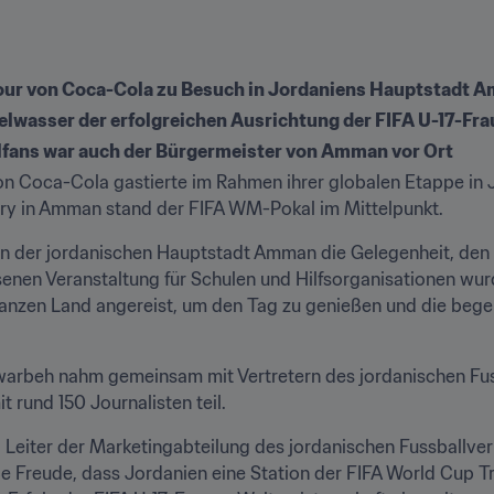
Tour von Coca-Cola zu Besuch in Jordaniens Hauptstadt 
ielwasser der erfolgreichen Ausrichtung der FIFA U-17-F
lfans war auch der Bürgermeister von Amman vor Ort
n Coca-Cola gastierte im Rahmen ihrer globalen Etappe in Jo
lery in Amman stand der FIFA WM-Pokal im Mittelpunkt.
 in der jordanischen Hauptstadt Amman die Gelegenheit, de
enen Veranstaltung für Schulen und Hilfsorganisationen wurden
anzen Land angereist, um den Tag zu genießen und die begeh
rbeh nahm gemeinsam mit Vertretern des jordanischen Fus
t rund 150 Journalisten teil.
 Leiter der Marketingabteilung des jordanischen Fussballver
e Freude, dass Jordanien eine Station der FIFA World Cup Tro