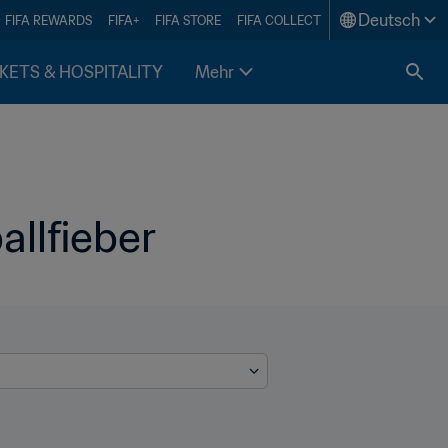
Deutsch
FIFA REWARDS
FIFA+
FIFA STORE
FIFA COLLECT
KETS & HOSPITALITY
Mehr
allfieber