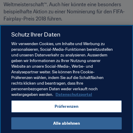
Weltmeisterschaft™. Auch hier könnte eine besonders 
beispielhafte Aktion zu einer Nominierung für den FIFA-
Fairplay-Preis 2018 führen.
Die Nominierten in allen Kategorien werden Ende Juli 
Schutz Ihrer Daten
bekannt gegeben und die Sieger werden am Montag, 24. 
Wir verwenden Cookies, um Inhalte und Werbung zu
September, in London ausgezeichnet. Wird dabei 
personalisieren, Social-Media-Funktionen bereitzustellen
möglicherweise ein neuer Weltmeister auch bei den The 
und unseren Datenverkehr zu analysieren. Ausserdem
Best FIFA Football Awards™ vorn liegen?
geben wir Informationen zu Ihrer Nutzung unserer
Website an unsere Social-Media-, Werbe- und
Sie können auf unserer offiziellen *
*
Facebook-Seite zu 
Analysepartner weiter. Sie können Ihre Cookie-
den The Best FIFA Football Awards
Präferenzen wählen, indem Sie auf die Schaltflächen
**
 auch während 
rechts klicken und beantragen, dass Ihre
Russland 2018 die aktuellsten Entwicklungen verfolgen. 
personenbezogenen Daten weder verkauft noch
Wir teilen dort tolle Tore und Paraden und die 
weitergegeben werden.
Datenschutzportal
herausragenden Momente der Fans und halten Sie stets 
darüber auf dem Laufenden, wie die besten Spieler 
Präferenzen
abschneiden. Worauf also noch warten? Klicken Sie auf 
*
*
Gefällt mir
**
!
Alle ablehnen