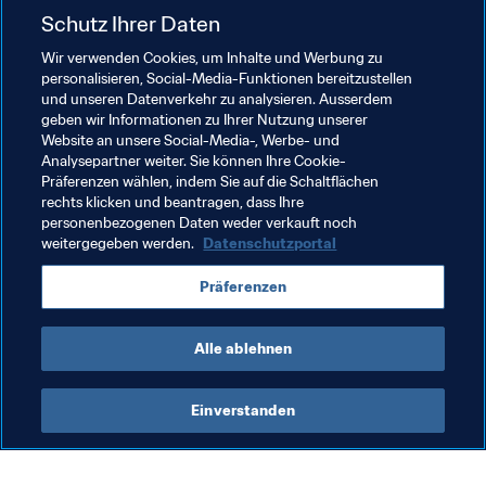
Italien dort vertreten sind. Und Israel macht seine Sache 
Schutz Ihrer Daten
auch wirklich gut. Daher steht jetzt mit der Partie gegen 
die Israelis ein ganz wichtiges Spiel an, und wir müssen 
Wir verwenden Cookies, um Inhalte und Werbung zu
personalisieren, Social-Media-Funktionen bereitzustellen
ein gutes Ergebnis erzielen. Die Gruppe wird bis zum 
und unseren Datenverkehr zu analysieren. Ausserdem
Ende hart umkämpft sein. Bei Atleti sagen wir immer, wir 
geben wir Informationen zu Ihrer Nutzung unserer
müssen 'von Spiel zu Spiel' denken. Wir wissen, dass 
Website an unsere Social-Media-, Werbe- und
alles passieren kann und können uns keine Ausrutscher 
Analysepartner weiter. Sie können Ihre Cookie-
Präferenzen wählen, indem Sie auf die Schaltflächen
leisten.
rechts klicken und beantragen, dass Ihre
personenbezogenen Daten weder verkauft noch
weitergegeben werden.
Datenschutzportal
Verwandte Themen
Präferenzen
Israel
Spain
UEFA
Alle ablehnen
Einverstanden