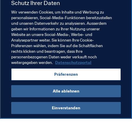
Schutz Ihrer Daten
Die meisten Isländer haben auf Brasilien oder 
Argentinien als Gegner gehofft. Dieser Wunsch ging in 
Wir verwenden Cookies, um Inhalte und Werbung zu
personalisieren, Social-Media-Funktionen bereitzustellen
Erfüllung. Natürlich wollen wir die nächste Runde 
und unseren Datenverkehr zu analysieren. Ausserdem
erreichen und dann so weit wie möglich kommen."
geben wir Informationen zu Ihrer Nutzung unserer
Olafur Skulason (Mittelfeldspieler, Island)
Website an unsere Social-Media-, Werbe- und
Analysepartner weiter. Sie können Ihre Cookie-
Präferenzen wählen, indem Sie auf die Schaltflächen
rechts klicken und beantragen, dass Ihre
personenbezogenen Daten weder verkauft noch
weitergegeben werden.
Datenschutzportal
Verwandte Themen
Präferenzen
Weltrangliste (Männer)
FIFA-Weltrangliste
Alle ablehnen
Einverstanden