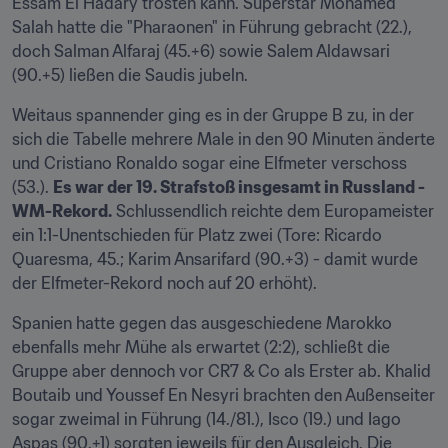
Essam El Hadary trösten kann. Superstar Mohamed 
Salah hatte die "Pharaonen" in Führung gebracht (22.), 
doch Salman Alfaraj (45.+6) sowie Salem Aldawsari 
(90.+5) ließen die Saudis jubeln.
Weitaus spannender ging es in der Gruppe B zu, in der 
sich die Tabelle mehrere Male in den 90 Minuten änderte 
und Cristiano Ronaldo sogar eine Elfmeter verschoss 
(53.). 
Es war der 19. Strafstoß insgesamt in Russland - 
WM-Rekord.
 Schlussendlich reichte dem Europameister 
ein 1:1-Unentschieden für Platz zwei (Tore: Ricardo 
Quaresma, 45.; Karim Ansarifard (90.+3) - damit wurde 
der Elfmeter-Rekord noch auf 20 erhöht).
Spanien hatte gegen das ausgeschiedene Marokko 
ebenfalls mehr Mühe als erwartet (2:2), schließt die 
Gruppe aber dennoch vor CR7 & Co als Erster ab. Khalid 
Boutaib und Youssef En Nesyri brachten den Außenseiter 
sogar zweimal in Führung (14./81.), Isco (19.) und Iago 
Aspas (90.+1) sorgten jeweils für den Ausgleich. Die 