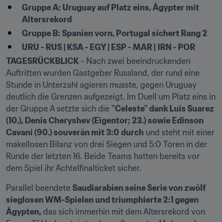
Gruppe A: Uruguay auf Platz eins, Ägypter mit 
Altersrekord
Gruppe B: Spanien vorn, Portugal sichert Rang 2
URU - RUS | KSA - EGY | ESP - MAR |
IRN - POR
TAGESRÜCKBLICK
 - Nach zwei beeindruckenden 
Auftritten wurden Gastgeber Russland, der rund eine 
Stunde in Unterzahl agieren musste, gegen Uruguay 
deutlich die Grenzen aufgezeigt. Im Duell um Platz eins in 
der Gruppe A setzte sich die 
"Celeste" dank Luis Suarez 
(10.), Denis Cheryshev (Eigentor; 23.) sowie Edinson 
Cavani (90.) souverän mit 3:0
durch
 und steht mit einer 
makellosen Bilanz von drei Siegen und 5:0 Toren in der 
Runde der letzten 16. Beide Teams hatten bereits vor 
dem Spiel ihr Achtelfinalticket sicher.
Parallel beendete 
Saudiarabien seine Serie von zwölf 
sieglosen WM-Spielen und triumphierte 2:1 gegen 
Ägypten,
 das sich immerhin mit dem Altersrekord von 