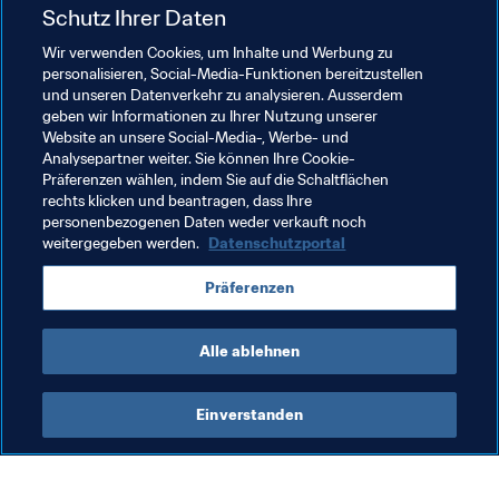
Fan-Zone
Schutz Ihrer Daten
Wir verwenden Cookies, um Inhalte und Werbung zu
Die Fan-Zone ist ein absolutes Muss für alle, die die FIFA 
personalisieren, Social-Media-Funktionen bereitzustellen
Fussball-Weltmeisterschaft™ aufmerksam verfolgen. 
und unseren Datenverkehr zu analysieren. Ausserdem
Dort warten das 
WM-Managerspiel
, die WM-
geben wir Informationen zu Ihrer Nutzung unserer
Herausforderung und das WM-Tippspiel auf Euch. Die 
Website an unsere Social-Media-, Werbe- und
Analysepartner weiter. Sie können Ihre Cookie-
Spiele sind kostenfrei, haben einen hohen Spaßfaktor 
Präferenzen wählen, indem Sie auf die Schaltflächen
und bieten fantastische Preise. Mit dem Panini Digital 
rechts klicken und beantragen, dass Ihre
Sticker Album könnt Ihr Sticker einkleben, tauschen und 
personenbezogenen Daten weder verkauft noch
teilen. Wählt bei allen 64 Spielen der WM 2018 in 
weitergegeben werden.
Datenschutzportal
Russland den 
Man of the Match
, und stellt Euer Fan 
Präferenzen
Dream Team des Turniers zusammen.
Besucht die Fan-Zone
Alle ablehnen
Einverstanden