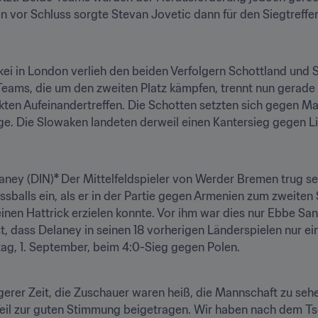
 vor Schluss sorgte Stevan Jovetic dann für den Siegtreffer
ei in London verlieh den beiden Verfolgern Schottland und S
Teams, die um den zweiten Platz kämpfen, trennt nun gerade 
kten Aufeinandertreffen. Die Schotten setzten sich gegen Ma
age. Die Slowaken landeten derweil einen Kantersieg gegen L
aney (DIN)
* 
Der Mittelfeldspieler von Werder Bremen trug se
balls ein, als er in der Partie gegen Armenien zum zweiten S
nen Hattrick erzielen konnte. Vor ihm war dies nur Ebbe San
, dass Delaney in seinen 18 vorherigen Länderspielen nur einen
itag, 1. September, beim 4:0-Sieg gegen Polen.
ngerer Zeit, die Zuschauer waren heiß, die Mannschaft zu seh
il zur guten Stimmung beigetragen. Wir haben nach dem Tsc