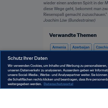
wieder einen anderen Spirit in der
diese Wege geht, bekommt man zwang
Joachim Löw (Bundestrainer)
Verwandte Themen
Armenia
Azerbaijan
Czechi
Northern Ireland
Norway
P
Schutz Ihrer Daten
Wir verwenden Cookies, um Inhalte und Werbung zu personalisieren, 
unseren Datenverkehr zu analysieren. Ausserdem geben wir Informat
unsere Social-Media-, Werbe- und Analysepartner weiter. Sie können 
die Schaltflächen rechts klicken und beantragen, dass Ihre persone
weitergegeben werden.
Datenschutzportal