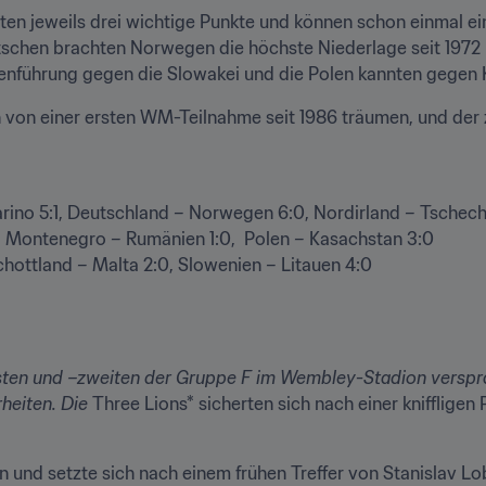
en jeweils drei wichtige Punkte und können schon einmal ein
chen brachten Norwegen die höchste Niederlage seit 1972 be
lenführung gegen die Slowakei und die Polen kannten gegen
von einer ersten WM-Teilnahme seit 1986 träumen, und der zw
ino 5:1, Deutschland – Norwegen 6:0, Nordirland – Tschechi
 Montenegro – Rumänien 1:0,  Polen – Kasachstan 3:0

chottland – Malta 2:0, Slowenien – Litauen 4:0
ten und –zweiten der Gruppe F im Wembley-Stadion versprac
heiten. Die 
Three Lions* sicherten sich nach einer kniffligen 
n und setzte sich nach einem frühen Treffer von Stanislav L