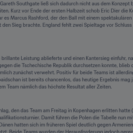
Gareth Southgate ließ sich dadurch nicht aus dem Konzept br
ten. Kurz vor Ende der ersten Halbzeit schob Eric Dier die Ku
r es Marcus Rashford, der den Ball mit einem spektakulären
den Sieg brachte. England fehlt zwei Spieltage vor Schluss
rillante Leistung ablieferte und einen Kantersieg einfuhr, n
gegen die Tschechische Republik durchsetzen konnte, blieb d
mlich zunächst verwehrt. Positiv für beide Teams ist allerding
aidschan ist bereits chancenlos, das heutige Ergebnis mag je
m Team nämlich das höchste Resultat aller Zeiten.
lag, den das Team am Freitag in Kopenhagen erlitten hatte (
lifikationsturnier. Damit führen die Polen die Tabelle nun mi
nen hatten sich im früheren Spiel deutlich gegen Armenien
tzt. Beide Teams wurden der Herausforderung jedoch gerech