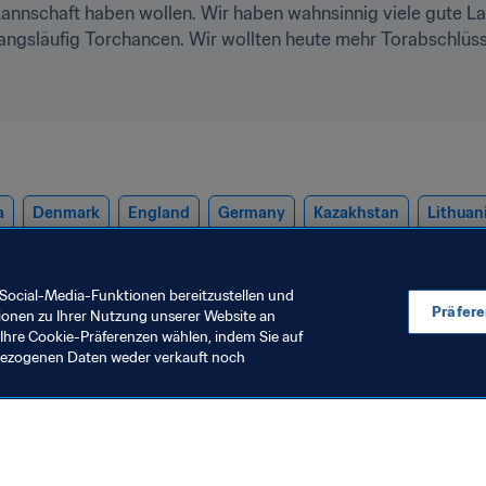
 Mannschaft haben wollen. Wir haben wahnsinnig viele gute 
släufig Torchancen. Wir wollten heute mehr Torabschlüsse, 
a
Denmark
England
Germany
Kazakhstan
Lithuan
oland
Romania
San Marino
Scotland
Slovakia
Slo
Social-Media-Funktionen bereitzustellen und
Präfer
ionen zu Ihrer Nutzung unserer Website an
Ihre Cookie-Präferenzen wählen, indem Sie auf
nbezogenen Daten weder verkauft noch