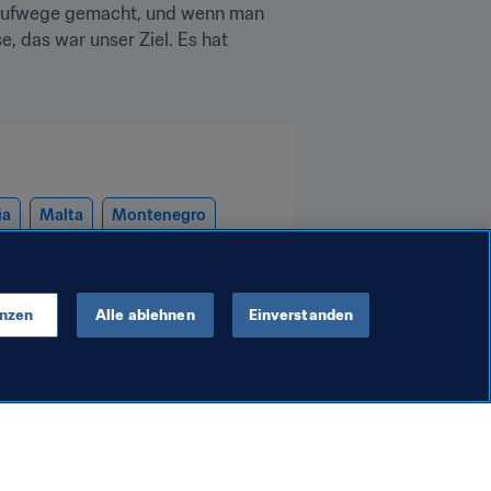
Laufwege gemacht, und wenn man 
das war unser Ziel. Es hat 
ia
Malta
Montenegro
venia
UEFA
enzen
Alle ablehnen
Einverstanden