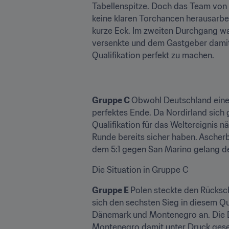
Tabellenspitze. Doch das Team von 
keine klaren Torchancen herausarbei
kurze Eck. Im zweiten Durchgang wa
versenkte und dem Gastgeber damit 
Qualifikation perfekt zu machen.
Gruppe C 
Obwohl Deutschland eine b
perfektes Ende. Da Nordirland sich 
Qualifikation für das Weltereignis nä
Runde bereits sicher haben. Ascherb
dem 5:1 gegen San Marino gelang de
Die Situation in Gruppe C 
Gruppe E 
Polen steckte den Rücksch
sich den sechsten Sieg in diesem Qua
Dänemark und Montenegro an. Die Dä
Montenegro damit unter Druck gese