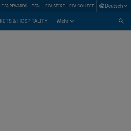
Deutsch
FIFA REWARDS
FIFA+
FIFA STORE
FIFA COLLECT
KETS & HOSPITALITY
Mehr