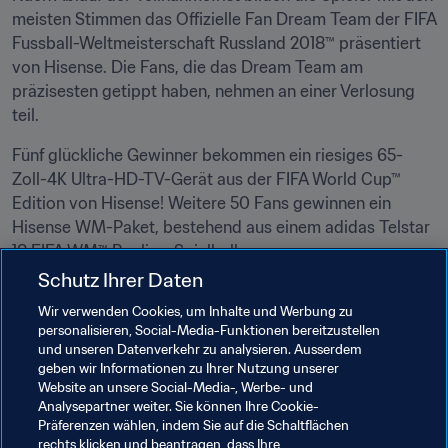
meisten Stimmen das Offizielle Fan Dream Team der FIFA 
Fussball-Weltmeisterschaft Russland 2018™ präsentiert 
von Hisense. Die Fans, die das Dream Team am 
präzisesten getippt haben, nehmen an einer Verlosung 
teil.
Fünf glückliche Gewinner bekommen ein riesiges 65-
Zoll-4K Ultra-HD-TV-Gerät aus der FIFA World Cup™ 
Edition von Hisense! Weitere 50 Fans gewinnen ein 
Hisense WM-Paket, bestehend aus einem adidas Telstar 
18 FIFA WM™ Replica-Spielball.
Schutz Ihrer Daten
Alle Gewinne anzeigen
Wir verwenden Cookies, um Inhalte und Werbung zu
personalisieren, Social-Media-Funktionen bereitzustellen
und unseren Datenverkehr zu analysieren. Ausserdem
geben wir Informationen zu Ihrer Nutzung unserer
Website an unsere Social-Media-, Werbe- und
Analysepartner weiter. Sie können Ihre Cookie-
Präferenzen wählen, indem Sie auf die Schaltflächen
rechts klicken und beantragen, dass Ihre