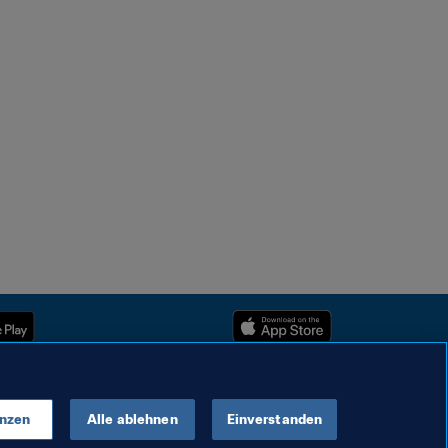
enzen
Alle ablehnen
Einverstanden
Urheberrechte © 1994–2025 FIFA. Alle Rechte vorbehalten.