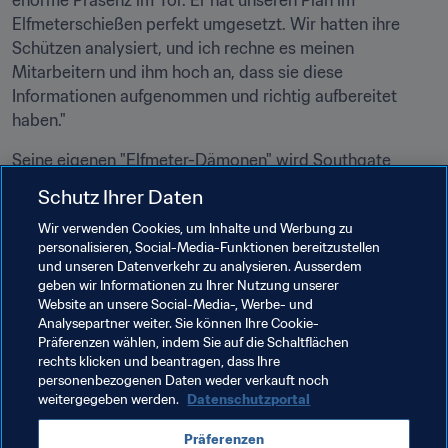
enorme Präsenz im Tor. Er hat unseren Plan im 
Elfmeterschießen perfekt umgesetzt. Wir hatten ihre 
Schützen analysiert, und ich rechne es meinen 
Mitarbeitern und ihm hoch an, dass sie diese 
Informationen aufgenommen und richtig aufbereitet 
haben."
Seine eigenen "Elfmeter-Dämonen" wird Southgate 
jedoch so schnell nicht los. Bei der UEFA EURO 1996 
Schutz Ihrer Daten
hatte er einen Elfer gegen Deutschland vergeben, und 
Wir verwenden Cookies, um Inhalte und Werbung zu
die Erinnerung kam jetzt wieder hoch, nachdem England 
personalisieren, Social-Media-Funktionen bereitzustellen
sich in Gruppe G für das Achtelfinale qualifiziert hatte. 
und unseren Datenverkehr zu analysieren. Ausserdem
England kann mit einer Gewohnheit brechen, doch die 
geben wir Informationen zu Ihrer Nutzung unserer
Geschichte lässt sich nicht mehr umschreiben.
Website an unsere Social-Media-, Werbe- und
Analysepartner weiter. Sie können Ihre Cookie-
"Leider werde ich das wohl nie los werden", räumt er ein. 
Präferenzen wählen, indem Sie auf die Schaltflächen
rechts klicken und beantragen, dass Ihre
"Das werde ich ein Leben lang mit mir herumschleppen. 
personenbezogenen Daten weder verkauft noch
Aber heute ist ein ganz besonderer Moment für dieses 
weitergegeben werden.
Datenschutzportal
Team. Er wird hoffentlich auch zukünftigen Generationen 
Selbstvertrauen geben."
Präferenzen