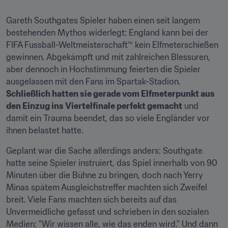
Gareth Southgates Spieler haben einen seit langem 
bestehenden Mythos widerlegt: England kann bei der 
FIFA Fussball-Weltmeisterschaft™ kein Elfmeterschießen 
gewinnen. Abgekämpft und mit zahlreichen Blessuren, 
aber dennoch in Hochstimmung feierten die Spieler 
ausgelassen mit den Fans im Spartak-Stadion. 
Schließlich hatten sie gerade vom Elfmeterpunkt aus 
den Einzug ins Viertelfinale perfekt gemacht
 und 
damit ein Trauma beendet, das so viele Engländer vor 
ihnen belastet hatte.
Geplant war die Sache allerdings anders: Southgate 
hatte seine Spieler instruiert, das Spiel innerhalb von 90 
Minuten über die Bühne zu bringen, doch nach Yerry 
Minas spätem Ausgleichstreffer machten sich Zweifel 
breit. Viele Fans machten sich bereits auf das 
Unvermeidliche gefasst und schrieben in den sozialen 
Medien: "Wir wissen alle, wie das enden wird." Und dann 