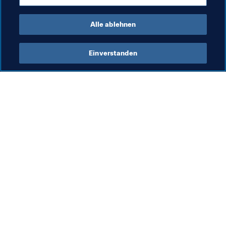
Alle ablehnen
Einverstanden
Was die FIFA macht
Besuchen Sie auch
Legal
Alle Nachrichten und 
Themen
Transfersystem
Berichte und 
Frauenfussball
Dokumente
Fussballförderung
FIFA-Stiftung
Innovation
FIFA Museum
Talentförderung
Stellen & Karriere
Organisation von Turnieren