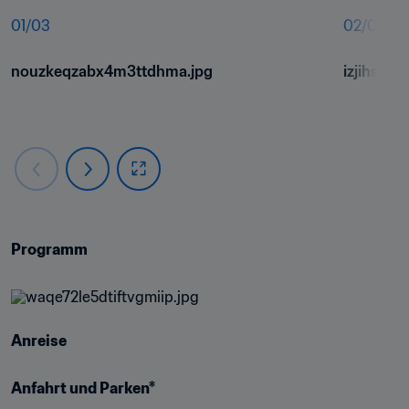
01
/
03
02
/
03
nouzkeqzabx4m3ttdhma.jpg
izjihs4zt
Programm
Anreise
Anfahrt und Parken*