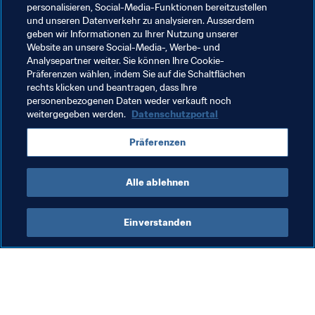
Informationen zum Programm sowie zur Infrastruktur, zur 
personalisieren, Social-Media-Funktionen bereitzustellen
An- und Abreise und anderen Serviceangeboten beim 
und unseren Datenverkehr zu analysieren. Ausserdem
geben wir Informationen zu Ihrer Nutzung unserer
FIFA Fan Fest.
Website an unsere Social-Media-, Werbe- und
Analysepartner weiter. Sie können Ihre Cookie-
*Änderungen vorbehalten
Präferenzen wählen, indem Sie auf die Schaltflächen
rechts klicken und beantragen, dass Ihre
Verbotene Gegenstände
personenbezogenen Daten weder verkauft noch
weitergegeben werden.
Datenschutzportal
Präferenzen
Verwandte Dokumente
Alle ablehnen
Einverstanden
Was die FIFA macht
Besuchen Sie auch