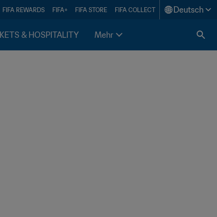
Deutsch
FIFA REWARDS
FIFA+
FIFA STORE
FIFA COLLECT
KETS & HOSPITALITY
Mehr