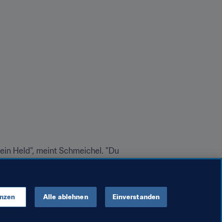
ein Held", meint Schmeichel. "Du 
ten Respekt. Wir gewinnen und 
n wiederkommen. Es ist wichtig, 
enzen
Alle ablehnen
Einverstanden