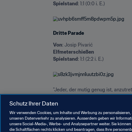
Spielstand
: 1:1 (0:0 i. E.)
Dritte Parade
Von
Elfmeterschießen
Spielstand
: 1:1 (2:2 i. E.)
"Jeder, der mutig genug ist, anzutre
stehst unter einem enormen Druck, 
Schutz Ihrer Daten
verlieren als Team. Dies ist ein fan
dass wir uns an dieses Gefühl erinne
Wir verwenden Cookies, um Inhalte und Werbung zu personalisieren, 
unseren Datenverkehr zu analysieren. Ausserdem geben wir Informat
unsere Social-Media-, Werbe- und Analysepartner weiter. Sie können 
die Schaltflächen rechts klicken und beantragen, dass Ihre persone