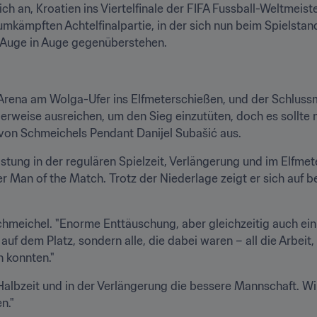
ch an, Kroatien ins Viertelfinale der FIFA Fussball-Weltmeist
 umkämpften Achtelfinalpartie, in der sich nun beim Spielsta
 Auge in Auge gegenüberstehen.
 Arena am Wolga-Ufer ins Elfmeterschießen, und der Schlussm
lerweise ausreichen, um den Sieg einzutüten, doch es sollte 
von Schmeichels Pendant Danijel Subašić aus.
tung in der regulären Spielzeit, Verlängerung und im Elfmet
 Man of the Match. Trotz der Niederlage zeigt er sich auf b
Schmeichel. "Enorme Enttäuschung, aber gleichzeitig auch ein
 auf dem Platz, sondern alle, die dabei waren – all die Arbeit, 
n konnten."
 Halbzeit und in der Verlängerung die bessere Mannschaft. Wir
n."