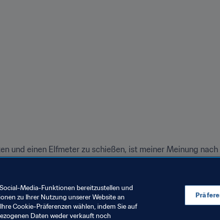
ten und einen Elfmeter zu schießen, ist meiner Meinung nach 
wenn du den Mut hast, hier anzutreten. Davor habe ich größ
tastisches Team. Ich bin sehr stolz, dazuzugehören. Wir werde
rn und es in Zukunft zu unseren Gunsten nutzen."
Social-Media-Funktionen bereitzustellen und
Präfer
ionen zu Ihrer Nutzung unserer Website an
Ihre Cookie-Präferenzen wählen, indem Sie auf
nbezogenen Daten weder verkauft noch