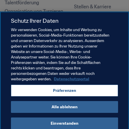
Talentförderung
Stellen & Karriere
Organisation von Turnieren
Nachhaltigkeit
Schutz Ihrer Daten
Menschenrechte und 
Wir verwenden Cookies, um Inhalte und Werbung zu
Antidiskriminierung
personalisieren, Social-Media-Funktionen bereitzustellen
und unseren Datenverkehr zu analysieren. Ausserdem
Gesundheit und Medizin
geben wir Informationen zu Ihrer Nutzung unserer
Bildungsinitiativen
Website an unsere Social-Media-, Werbe- und
Analysepartner weiter. Sie können Ihre Cookie-
Präferenzen wählen, indem Sie auf die Schaltflächen
rechts klicken und beantragen, dass Ihre
personenbezogenen Daten weder verkauft noch
weitergegeben werden.
Datenschutzportal
Präferenzen
Alle ablehnen
NUTZUNGSBEDINGUNGEN
FIFA-DATENSCHUTZPORTAL
DOWNLOADS
COOKIE-EINSTELLUNGEN
Urheberrechte © 1994–2025 FIFA. Alle Rechte vorbehalten.
Einverstanden