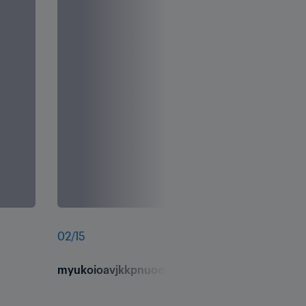
02
/
15
myukoioavjkkpnuoehcg.jpg