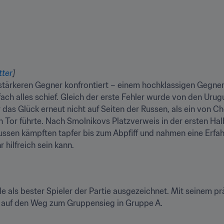
tter
]
stärkeren Gegner konfrontiert – einem hochklassigen Gegner 
nfach alles schief. Gleich der erste Fehler wurde von den Uru
 das Glück erneut nicht auf Seiten der Russen, als ein von C
n Tor führte. Nach Smolnikovs Platzverweis in der ersten Hal
ssen kämpften tapfer bis zum Abpfiff und nahmen eine Erfahru
 hilfreich sein kann.
e als bester Spieler der Partie ausgezeichnet. Mit seinem prä
 auf den Weg zum Gruppensieg in Gruppe A.