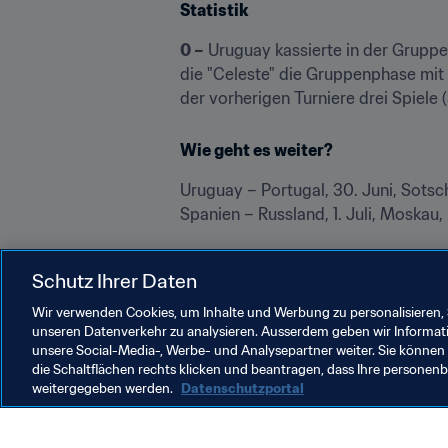
Statistik
0 –
 Uruguay kassierte in der Gruppe
die "Celeste" die Gruppenphase mit 
der vorherigen Turniere drei Spiele 
Wie geht es weiter?
Uruguay – Portugal, 30. Juni, Sotsch
Spanien – Russland, 1. Juli, Moskau,
Die WM 2018 verfolgen
Schutz Ihrer Daten
FIFA WM 
auf Twitter
 | 
Auf Facebook
Wir verwenden Cookies, um Inhalte und Werbung zu personalisieren, 
unseren Datenverkehr zu analysieren. Ausserdem geben wir Informat
unsere Social-Media-, Werbe- und Analysepartner weiter. Sie können 
die Schaltflächen rechts klicken und beantragen, dass Ihre persone
weitergegeben werden.
Datenschutzportal