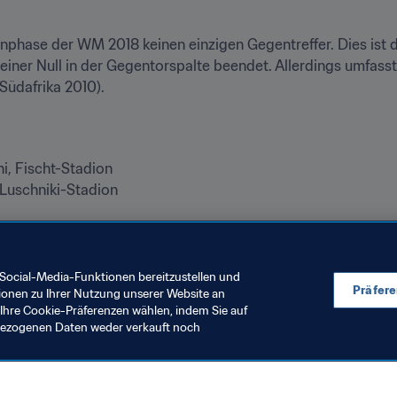
nphase der WM 2018 keinen einzigen Gegentreffer. Dies ist di
einer Null in der Gegentorspalte beendet. Allerdings umfass
(Südafrika 2010).
i, Fischt-Stadion

 Luschniki-Stadion
 | 
Auf Instagram
Social-Media-Funktionen bereitzustellen und
Präfer
ionen zu Ihrer Nutzung unserer Website an
Ihre Cookie-Präferenzen wählen, indem Sie auf
nbezogenen Daten weder verkauft noch