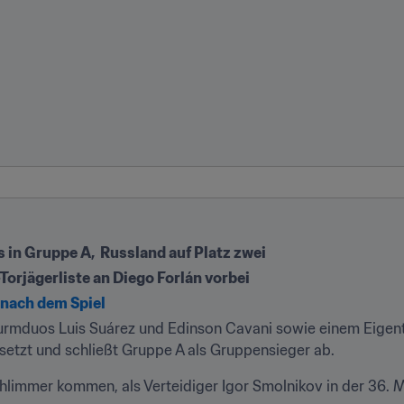
s in Gruppe A,  Russland auf Platz zwei
orjägerliste an Diego Forlán vorbei
nach dem Spiel
urmduos Luis Suárez und Edinson Cavani sowie einem Eigent
etzt und schließt Gruppe A als Gruppensieger ab.
hlimmer kommen, als Verteidiger Igor Smolnikov in der 36. M