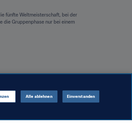
e fünfte Weltmeisterschaft, bei der 
te die Gruppenphase nur bei einem 
enzen
Alle ablehnen
Einverstanden