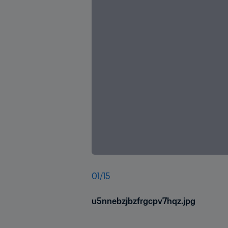
01
/
15
u5nnebzjbzfrgcpv7hqz.jpg