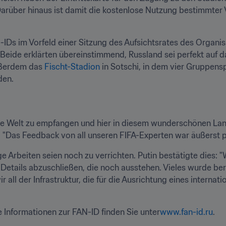
Darüber hinaus ist damit die kostenlose Nutzung bestimmter 
-IDs im Vorfeld einer Sitzung des Aufsichtsrates des Organi
eide erklärten übereinstimmend, Russland sei perfekt auf das
ßerdem das 
Fischt-Stadion
 in Sotschi, in dem vier Gruppens
den.
 die Welt zu empfangen und hier in diesem wunderschönen Lan
. "Das Feedback von all unseren FIFA-Experten war äußerst po
ige Arbeiten seien noch zu verrichten. Putin bestätigte dies: "
Details abzuschließen, die noch ausstehen. Vieles wurde berei
 all der Infrastruktur, die für die Ausrichtung eines internatio
 Informationen zur FAN-ID finden Sie unter
www.fan-id.ru
.