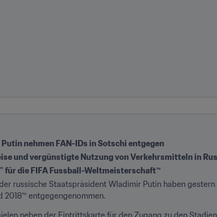
r Putin nehmen FAN-IDs in Sotschi entgegen
eise und vergünstigte Nutzung von Verkehrsmitteln in Ru
t" für die FIFA Fussball-Weltmeisterschaft™
der russische Staatspräsident Wladimir Putin haben gestern in
and 2018™ entgegengenommen.
elen neben der Eintrittskarte für den Zugang zu den Stadien e