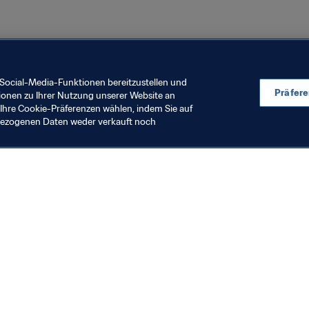
Social-Media-Funktionen bereitzustellen und
Präfer
ionen zu Ihrer Nutzung unserer Website an
Ihre Cookie-Präferenzen wählen, indem Sie auf
nbezogenen Daten weder verkauft noch
en Sie auch
chrichten und Themen
e und Dokumente
ftung
seum