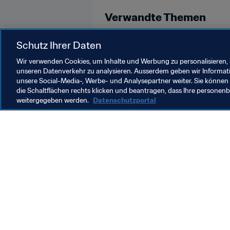
Verwandte Themen
FIFA-Präsident
Russia
Schutz Ihrer Daten
Wir verwenden Cookies, um Inhalte und Werbung zu personalisieren, 
unseren Datenverkehr zu analysieren. Ausserdem geben wir Informat
unsere Social-Media-, Werbe- und Analysepartner weiter. Sie können 
die Schaltflächen rechts klicken und beantragen, dass Ihre persone
weitergegeben werden.
Datenschutzportal
Was die FIFA macht
Besuch
Legal
Alle Na
Transfersystem
Bericht
Frauenfussball
FIFA-Sti
Fussballförderung
FIFA Mu