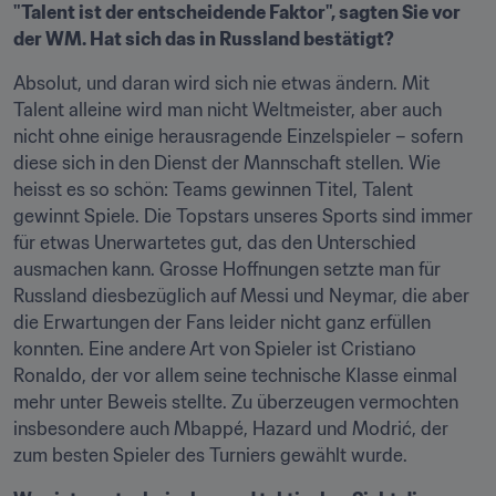
"Talent ist der entscheidende Faktor", sagten Sie vor 
der WM. Hat sich das in Russland bestätigt?
Absolut, und daran wird sich nie etwas ändern. Mit 
Talent alleine wird man nicht Weltmeister, aber auch 
nicht ohne einige herausragende Einzelspieler – sofern 
diese sich in den Dienst der Mannschaft stellen. Wie 
heisst es so schön: Teams gewinnen Titel, Talent 
gewinnt Spiele. Die Topstars unseres Sports sind immer 
für etwas Unerwartetes gut, das den Unterschied 
ausmachen kann. Grosse Hoffnungen setzte man für 
Russland diesbezüglich auf Messi und Neymar, die aber 
die Erwartungen der Fans leider nicht ganz erfüllen 
konnten. Eine andere Art von Spieler ist Cristiano 
Ronaldo, der vor allem seine technische Klasse einmal 
mehr unter Beweis stellte. Zu überzeugen vermochten 
insbesondere auch Mbappé, Hazard und Modrić, der 
zum besten Spieler des Turniers gewählt wurde.