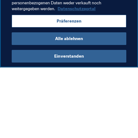
personenbezogenen Daten weder verkauft noch
weitergegeben werden.
Datenschutzportal
Präferenzen
Verwandte Dokumente
Alle ablehnen
Einverstanden
Was die FIFA macht
Besuchen Sie auch
Legal
Alle Nachrichten und 
Themen
Transfersystem
Berichte und 
Frauenfussball
Dokumente
Fussballförderung
FIFA-Stiftung