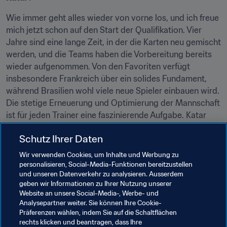
Wie immer geht alles wieder von vorne los, und ich freue 
mich jetzt schon auf den Start der Qualifikation. Vier 
Jahre sind eine lange Zeit, in der die Karten neu gemischt 
werden, und die Teams haben die Vorbereitung bereits 
wieder aufgenommen. Von den Favoriten verfügt 
insbesondere Frankreich über ein solides Fundament, 
während Brasilien wohl viele neue Spieler einbauen wird. 
Die stetige Erneuerung und Optimierung der Mannschaft 
ist für jeden Trainer eine faszinierende Aufgabe. Katar 
wird zweifellos ein hervorragender Gastgeber sein, der 
Schutz Ihrer Daten
uns mit fantastischen Stadien begeistern wird. Jede 
Weltmeisterschaft hat ihr eigenes Gesicht, und es wird 
Wir verwenden Cookies, um Inhalte und Werbung zu
interessant zu sehen sein, wie das Turnier in einem viel 
personalisieren, Social-Media-Funktionen bereitzustellen
und unseren Datenverkehr zu analysieren. Ausserdem
kleineren Land als bei den vorangegangenen 
geben wir Informationen zu Ihrer Nutzung unserer
Austragungen ablaufen wird. Die Besucher erwartet 
Website an unsere Social-Media-, Werbe- und
jedenfalls ein spannendes Reiseziel, und ich bin 
Analysepartner weiter. Sie können Ihre Cookie-
überzeugt, dass wir eine tolle WM-Endrunde erleben 
Präferenzen wählen, indem Sie auf die Schaltflächen
rechts klicken und beantragen, dass Ihre
werden.