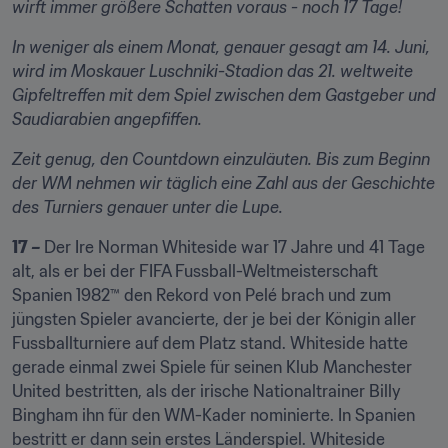
wirft immer größere Schatten voraus - noch 17 Tage!
​​In weniger als einem Monat, genauer gesagt am 14. Juni, 
wird im Moskauer Luschniki-Stadion das 21. weltweite 
Gipfeltreffen mit dem Spiel zwischen dem Gastgeber und 
Saudiarabien angepfiffen.
Zeit genug, den Countdown einzuläuten. Bis zum Beginn 
der WM nehmen wir täglich eine Zahl aus der Geschichte 
des Turniers genauer unter die Lupe.
17 – 
Der Ire Norman Whiteside war 17 Jahre und 41 Tage 
alt, als er bei der FIFA Fussball-Weltmeisterschaft 
Spanien 1982™ den Rekord von Pelé brach und zum 
jüngsten Spieler avancierte, der je bei der Königin aller 
Fussballturniere auf dem Platz stand. Whiteside hatte 
gerade einmal zwei Spiele für seinen Klub Manchester 
United bestritten, als der irische Nationaltrainer Billy 
Bingham ihn für den WM-Kader nominierte. In Spanien 
bestritt er dann sein erstes Länderspiel. Whiteside 