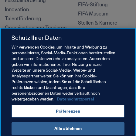
Fussballförderung
FIFA-Stiftung
Innovation
FIFA Museum
Talentförderung
Stellen & Karriere
Organisation von Turnieren
Nachhaltigkeit
Schutz Ihrer Daten
Menschenrechte und 
Wir verwenden Cookies, um Inhalte und Werbung zu
Antidiskriminierung
personalisieren, Social-Media-Funktionen bereitzustellen
und unseren Datenverkehr zu analysieren. Ausserdem
Gesundheit und Medizin
geben wir Informationen zu Ihrer Nutzung unserer
Bildungsinitiativen
Website an unsere Social-Media-, Werbe- und
Analysepartner weiter. Sie können Ihre Cookie-
Präferenzen wählen, indem Sie auf die Schaltflächen
rechts klicken und beantragen, dass Ihre
personenbezogenen Daten weder verkauft noch
weitergegeben werden.
Datenschutzportal
Präferenzen
Alle ablehnen