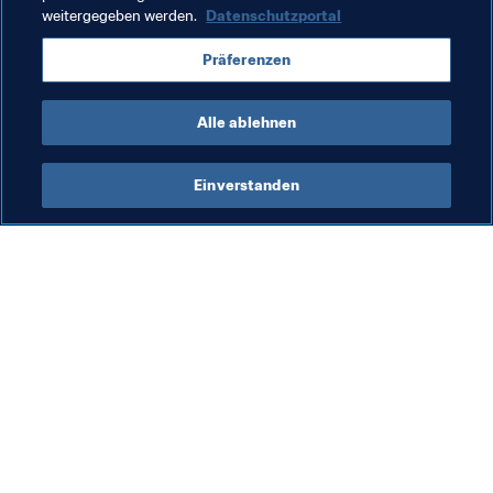
weitergegeben werden.
Datenschutzportal
Viel Spaß beim Tippspiel. Und schaut euch auch unser 
FIFA WM-Tippspiel und das Managerspiel zur FIFA 
Präferenzen
Fussball-Weltmeisterschaft™ an. 
Alle Gewinnspiele zur 
WM findet ihr in der FAN-ZONE.
Alle ablehnen
Einverstanden
Was die FIFA macht
Besuchen Sie auch
Legal
Alle Nachrichten und 
Themen
Transfersystem
Berichte und 
Frauenfussball
Dokumente
Fussballförderung
FIFA-Stiftung
Innovation