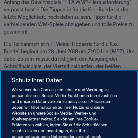
Anfang des Gewinnspiels "FIFA WM™-Herausforderung" 
verpasst hast – Die Tippserie für die K.o.-Runde ist die 
letzte Möglichkeit, noch dabei zu sein, Tipps für die 
verbleibenden WM-Spiele abzugeben und tolle Preise zu 
gewinnen!
Die Teilnahmefrist für "Meine Tippserie für die K.o.-
Runde" beginnt am 28. Juni 2018 um 21:00 Uhr (MEZ). Um 
dabei zu sein, musst du lediglich den Ausgang der 
Achtelfinalspiele, der Viertelfinalpartien, der beiden 
Halbfinals sowie des Spiels um Platz drei und des 
Schutz Ihrer Daten
Endspiels tippen. Es ist also ganz leicht – es müssen 
keine genauen Ergebnisse getippt werden!
Wir verwenden Cookies, um Inhalte und Werbung zu
personalisieren, Social-Media-Funktionen bereitzustellen
Die Teilnahmefrist endet am Samstag, 30. Juni 2018 um 
und unseren Datenverkehr zu analysieren. Ausserdem
geben wir Informationen zu Ihrer Nutzung unserer
15:00 Uhr (MEZ)
Website an unsere Social-Media-, Werbe- und
Analysepartner weiter. Sie können Ihre Cookie-
Natürlich ist es gratis. Und natürlich macht es 
Präferenzen wählen, indem Sie auf die Schaltflächen
Riesenspaß. Und alle Teilnehmer sind bei der 
rechts klicken und beantragen, dass Ihre
abschließenden Verlosung der Gewinne dabei.
personenbezogenen Daten weder verkauft noch