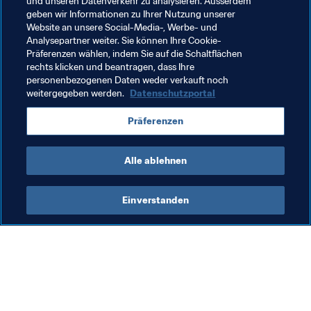
und unseren Datenverkehr zu analysieren. Ausserdem
geben wir Informationen zu Ihrer Nutzung unserer
SPAß UND SPIELE
Website an unsere Social-Media-, Werbe- und
Analysepartner weiter. Sie können Ihre Cookie-
Panini
Präferenzen wählen, indem Sie auf die Schaltflächen
Mit Millionen anderer Fans die berühmten Bildchen 
rechts klicken und beantragen, dass Ihre
austauschen - jetzt auch online!
personenbezogenen Daten weder verkauft noch
weitergegeben werden.
Datenschutzportal
FIFA WM-Herausforderung
Wer wird in den Gruppen Erster, Zweiter, Dritter und 
Präferenzen
Vierter? Wer gewinnt die K.-o.-Spiele? Fordern Sie Ihre 
Freunde heraus, gewinnen Sie tolle Preise!
Alle ablehnen
Einverstanden
Was die FIFA macht
Besuchen Sie auch
Legal
Alle Nachrichten und 