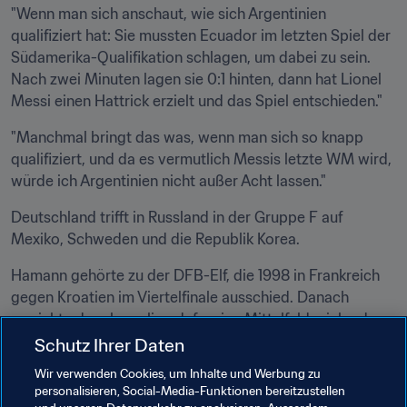
"Wenn man sich anschaut, wie sich Argentinien 
qualifiziert hat: Sie mussten Ecuador im letzten Spiel der 
Südamerika-Qualifikation schlagen, um dabei zu sein. 
Nach zwei Minuten lagen sie 0:1 hinten, dann hat Lionel 
Messi einen Hattrick erzielt und das Spiel entschieden."
"Manchmal bringt das was, wenn man sich so knapp 
qualifiziert, und da es vermutlich Messis letzte WM wird, 
würde ich Argentinien nicht außer Acht lassen."
Deutschland trifft in Russland in der Gruppe F auf 
Mexiko, Schweden und die Republik Korea.
Hamann gehörte zu der DFB-Elf, die 1998 in Frankreich 
gegen Kroatien im Viertelfinale ausschied. Danach 
erreichte der ehemalige defensive Mittelfeldspieler das 
Endspiel der WM 
2002 in Korea/Japan
, wo Deutschland 
Schutz Ihrer Daten
gegen Ronaldos Brasilien unterlag.
Wir verwenden Cookies, um Inhalte und Werbung zu
personalisieren, Social-Media-Funktionen bereitzustellen