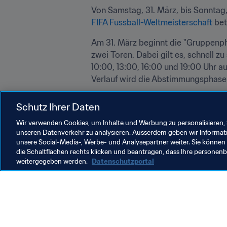
Von Samstag, 31. März, bis Sonntag,
FIFA Fussball-Weltmeisterschaft
 bet
Am 31. März beginnt die "Gruppenph
zwei Toren. Dabei gilt es, schnell z
10:00, 13:00, 16:00 und 19:00 Uhr au
Verlauf wird die Abstimmungsphase 
Welches Tor wird am Ende ganz vorn 
Schutz Ihrer Daten
Besuchen Sie noch heute die offizie
Wir verwenden Cookies, um Inhalte und Werbung zu personalisieren, 
unseren Datenverkehr zu analysieren. Ausserdem geben wir Informat
unsere Social-Media-, Werbe- und Analysepartner weiter. Sie können 
die Schaltflächen rechts klicken und beantragen, dass Ihre persone
weitergegeben werden.
Datenschutzportal
Was die FIFA macht
Besuch