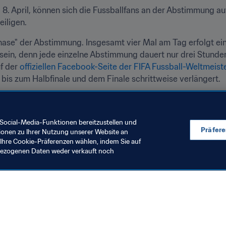
 8. April, können sich die Fussballfans an der Abstimmung auf
eiligen.
ase" der Abstimmung. Insgesamt vier Mal am Tag erfolgt ei
u sein, denn jede einzelne Abstimmung dauert nur drei Stunde
f der 
offiziellen Facebook-Seite der FIFA Fussball-Weltmeist
bis zum Halbfinale und dem Finale schrittweise verlängert.
liegen? Wir freuen uns darauf, die Entscheidung der Fans zu
lle Facebook-Seite der FIFA Fussball-Weltmeisterschaft
.
Social-Media-Funktionen bereitzustellen und
Präfer
ionen zu Ihrer Nutzung unserer Website an
Ihre Cookie-Präferenzen wählen, indem Sie auf
nbezogenen Daten weder verkauft noch
en Sie auch