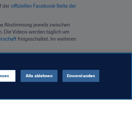
 der 
offiziellen Facebook-Seite der 
ne Abstimmung jeweils zwischen 
n. Die Videos werden täglich um 
erschaft
 freigeschaltet. Im weiteren 
 erfahren!
enzen
Alle ablehnen
Einverstanden