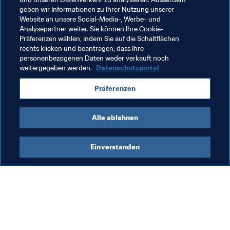
ihren zweiten WM-Titel, wobei Jorge Valdano der 
geben wir Informationen zu Ihrer Nutzung unserer
Ansicht war, Maradona habe ihn bereits gegen England 
Website an unsere Social-Media-, Werbe- und
gewonnen: "An diesem Tag avancierte Maradona vom 
Analysepartner weiter. Sie können Ihre Cookie-
Präferenzen wählen, indem Sie auf die Schaltflächen
Fussballer zum Nationalhelden."
rechts klicken und beantragen, dass Ihre
personenbezogenen Daten weder verkauft noch
weitergegeben werden.
Datenschutzportal
Verwandte Themen
Präferenzen
Argentina
England
Alle ablehnen
Einverstanden
Was die FIFA macht
Besuchen Sie auch
Legal
Alle Nachrichten und 