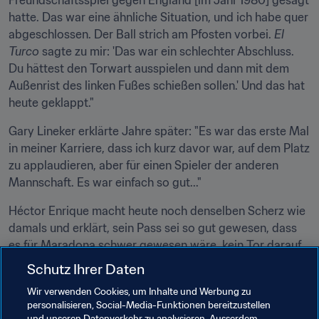
Freundschaftsspiel gegen England [im Jahr 1980] gesagt 
hatte. Das war eine ähnliche Situation, und ich habe quer 
abgeschlossen. Der Ball strich am Pfosten vorbei. 
El 
Turco
 sagte zu mir: 'Das war ein schlechter Abschluss. 
Du hättest den Torwart ausspielen und dann mit dem 
Außenrist des linken Fußes schießen sollen.' Und das hat 
heute geklappt."
Gary Lineker erklärte Jahre später: "Es war das erste Mal 
in meiner Karriere, dass ich kurz davor war, auf dem Platz 
zu applaudieren, aber für einen Spieler der anderen 
Mannschaft. Es war einfach so gut..."
Héctor Enrique macht heute noch denselben Scherz wie 
damals und erklärt, sein Pass sei so gut gewesen, dass 
es für Maradona schwer gewesen wäre, kein Tor darauf 
zu machen.
Schutz Ihrer Daten
Argentinien setzte sich mit 2:1 durch und zog ins 
Wir verwenden Cookies, um Inhalte und Werbung zu
personalisieren, Social-Media-Funktionen bereitzustellen
Halbfinale ein. Eine Woche später feierten die Argentinier 
und unseren Datenverkehr zu analysieren. Ausserdem