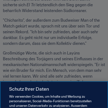
sicherte sich 
El Tri
 letztendlich den Sieg gegen die 
beharrlich Widerstand leistenden Südkoreaner.
"Chicharito", der außerdem zum Budweiser Man of the 
Match gekürt wurde, sprach mit uns über sein Tor und 
seinen Rekord. "Ich bin sehr zufrieden, aber auch sehr 
dankbar. Es geht nicht nur um individuelle Erfolge, 
sondern darum, dass sie dem Kollektiv dienen."
Großmütige Worte, die sich auch in Layúns 
Beschreibung des Torjägers und seines Einflusses in der 
mexikanischen Nationalmannschaft widerspiegeln. "Er ist 
wie ein Bruder für mich. Ein Mensch, von dem man sehr 
viel lernen kann. Wir sind alle sehr zufrieden, wenn 
jemand, der so hart arbeitet wie er, seine Ziele 
verwirklichen kann."
Schutz Ihrer Daten
Wir verwenden Cookies, um Inhalte und Werbung zu
"Er ist ein hervorragender Torjäger, aber das ist längst 
personalisieren, Social-Media-Funktionen bereitzustellen
nicht alles. Darüber hinaus ist er ein sehr dynamischer 
und unseren Datenverkehr zu analysieren. Ausserdem