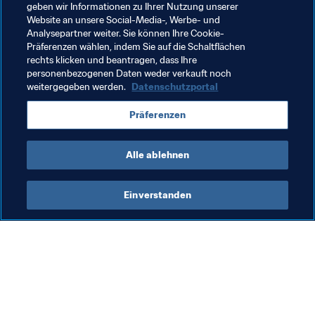
Spieler. Er macht vier oder fünf Bewegungen, während 
geben wir Informationen zu Ihrer Nutzung unserer
andere nur eine machen. Außerdem ist er in den 
Website an unsere Social-Media-, Werbe- und
Analysepartner weiter. Sie können Ihre Cookie-
wichtigen Augenblicken immer zur Stelle."
Präferenzen wählen, indem Sie auf die Schaltflächen
rechts klicken und beantragen, dass Ihre
Wichtige Momente wie der in Rostow. Oder wie das 
personenbezogenen Daten weder verkauft noch
erste Tor in Südafrika, das den Mexikanern den Sieg 
weitergegeben werden.
Datenschutzportal
gegen Frankreich brachte. Und wer weiß, wie viele er in 
Russland noch erzielen wird? Wenn einer gezeigt hat, 
Präferenzen
dass er zur Stelle ist, wenn seine Teamkameraden ihn 
brauchen, dann ist es Hernández.
Alle ablehnen
Einverstanden
Was die FIFA macht
Besuchen Sie auch
Legal
Alle Nachrichten und 