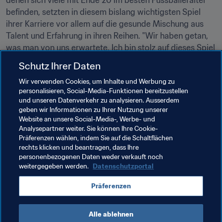
denen sich viele mit Ende 20 im besten Fussballeralter 
befinden, setzten in diesem bislang wichtigsten Spiel 
ihrer Karriere vor allem auf die gesunde Mischung aus 
Talent und Erfahrung in ihren Reihen. "Wir haben getan, 
was man von uns erwartete. Ich bin stolz auf dieses Spiel 
und unseren Auftritt bei diesem Turnier. Die Franzosen 
Schutz Ihrer Daten
haben vielleicht etwas zu defensiv gespielt. Andererseits 
Wir verwenden Cookies, um Inhalte und Werbung zu
ist das Schöne am Fussball, das jede Mannschaft ihre 
personalisieren, Social-Media-Funktionen bereitzustellen
Spielweise selbst wählen kann. Das respektiere ich", so 
und unseren Datenverkehr zu analysieren. Ausserdem
De Bruyne.
geben wir Informationen zu Ihrer Nutzung unserer
Website an unsere Social-Media-, Werbe- und
Am 14. Juli werden sie alles daran setzen, das Spiel um 
Analysepartner weiter. Sie können Ihre Cookie-
Platz drei in ihrem Sinne zu beeinflussen und Belgien 
Präferenzen wählen, indem Sie auf die Schaltflächen
rechts klicken und beantragen, dass Ihre
erstmals in der WM-Geschichte auf einen Medaillenrang 
personenbezogenen Daten weder verkauft noch
zu führen. "Unser einziges Ziel ist es jetzt, in Russland 
weitergegeben werden.
Datenschutzportal
den sechsten Sieg einzufahren und uns danach in aller 
Ruhe in den Urlaub zu verabschieden."
Präferenzen
Alle ablehnen