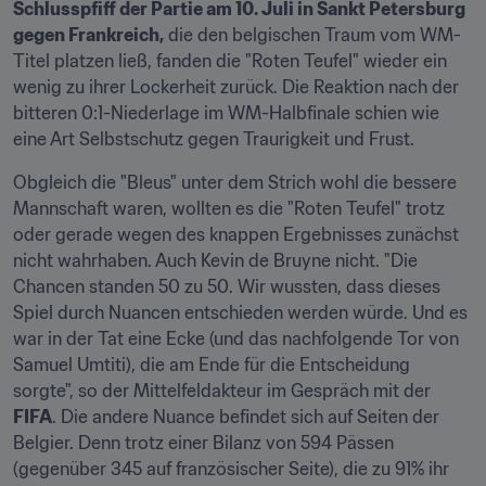
Schlusspfiff der Partie am 10. Juli in Sankt Petersburg 
gegen Frankreich,
 die den belgischen Traum vom WM-
Titel platzen ließ, fanden die "Roten Teufel" wieder ein 
wenig zu ihrer Lockerheit zurück. Die Reaktion nach der 
bitteren 0:1-Niederlage im WM-Halbfinale schien wie 
eine Art Selbstschutz gegen Traurigkeit und Frust.
Obgleich die "Bleus" unter dem Strich wohl die bessere 
Mannschaft waren, wollten es die "Roten Teufel" trotz 
oder gerade wegen des knappen Ergebnisses zunächst 
nicht wahrhaben. Auch Kevin de Bruyne nicht. "Die 
Chancen standen 50 zu 50. Wir wussten, dass dieses 
Spiel durch Nuancen entschieden werden würde. Und es 
war in der Tat eine Ecke (und das nachfolgende Tor von 
Samuel Umtiti), die am Ende für die Entscheidung 
sorgte", so der Mittelfeldakteur im Gespräch mit der 
FIFA
. Die andere Nuance befindet sich auf Seiten der 
Belgier. Denn trotz einer Bilanz von 594 Pässen 
(gegenüber 345 auf französischer Seite), die zu 91% ihr 