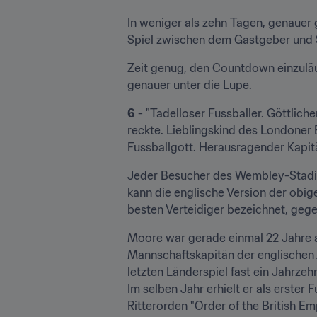
​In weniger als zehn Tagen, genauer 
Spiel zwischen dem Gastgeber und S
Zeit genug, den Countdown einzuläu
genauer unter die Lupe.
6
 - "Tadelloser Fussballer. Göttlich
reckte. Lieblingskind des Londoner
Fussballgott. Herausragender Kapit
Jeder Besucher des Wembley-Stadio
kann die englische Version der obig
besten Verteidiger bezeichnet, gege
Moore war gerade einmal 22 Jahre al
Mannschaftskapitän der englischen A
letzten Länderspiel fast ein Jahrze
Im selben Jahr erhielt er als erster
Ritterorden "Order of the British Em