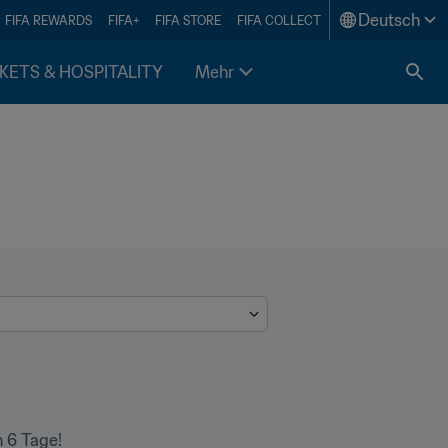
Deutsch
FIFA REWARDS
FIFA+
FIFA STORE
FIFA COLLECT
KETS & HOSPITALITY
Mehr
h 6 Tage!