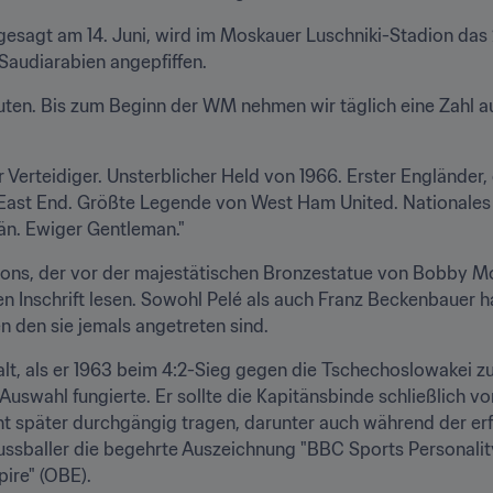
gesagt am 14. Juni, wird im Moskauer Luschniki-Stadion das 2
audiarabien angepfiffen.
ten. Bis zum Beginn der WM nehmen wir täglich eine Zahl au
er Verteidiger. Unsterblicher Held von 1966. Erster Engländer
 East End. Größte Legende von West Ham United. Nationales 
än. Ewiger Gentleman."
ns, der vor der majestätischen Bronzestatue von Bobby M
en Inschrift lesen. Sowohl Pelé als auch Franz Beckenbauer h
n den sie jemals angetreten sind.
t, als er 1963 beim 4:2-Sieg gegen die Tschechoslowakei zu
uswahl fungierte. Er sollte die Kapitänsbinde schließlich 
hnt später durchgängig tragen, darunter auch während der erf
 Fussballer die begehrte Auszeichnung "BBC Sports Personality
pire" (OBE).